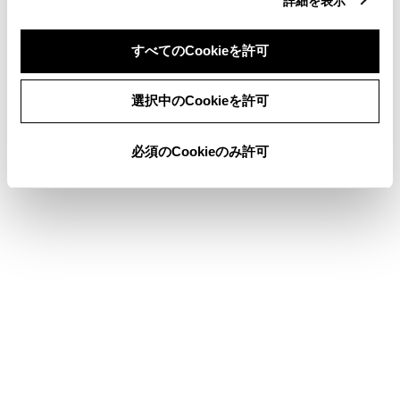
詳細を表示
アクセサリーコンセント（AC100V・1500W）・非常時給電
システム
すべてのCookieを許可
同意しない
同意する
選択中のCookieを許可
このページは役に立ちましたか？
必須のCookieのみ許可
はい
いいえ
ブックマーク
あとで読む
個人情報の取扱いについて
サイト利用について