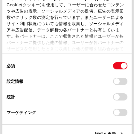
があります。
Cookie(クッキー)を使用して、ユーザーに合わせたコンテン
正常にアクセサリーコンセントが使用できない
ツや広告の表示、ソーシャルメディアの提供、広告の表示回
とき
取扱説明書は、弊社が著作権その他の知的財産権を保有し
数やクリック数の測定を行っています。またユーザーによる
ます。弊社の許可なく、取扱説明書の一部または全部を、
サイト利用状況についても情報を収集し、ソーシャルメディ
複製、複写、改変もしくは配信等することはできません。
正常に非常時給電システムが使用できないとき
アや広告配信、データ解析の各パートナーと共有していま
す。各パートナーは、ここで収集された情報とユーザーが各
当サイトの利用、または利用できなかったことにより万一
パートナーに提供した他の情報、ユーザーが各パートナーの
損害が生じても、弊社は一切責任を負いません。
非常時給電に関するメッセージが表示されたと
サービスを使用したときに収集した他の情報を組み合わせて
き
掲載内容は予告なく変更、またはサービスを中止すること
使用することがあります。当ウェブサイトの使用を続行する
があります。
同
とCookie(クッキー)に同意したこととなります。
必須
意
当サイト（取扱説明書）では、利便性向上のためにお客様
の
「すべてのCookieを許可」をクリックすることで、お客様の
の閲覧履歴、検索履歴を保持しています。削除を希望され
選
デバイスにすべてのCookie(クッキー)が保存されることに同
設定情報
る方は、当社のお客様相談窓口（0800-700-7700）までご
択
意したことになります。Cookie(クッキー)のオプトアウト、
連絡ください。
設定の変更、同意を撤回したりするにあたっては、当社の
統計
「
Cookie（クッキー）情報の取り扱いについて
お車に関するお問い合わせ・ご相談は
」をご覧くだ
合わせて見られているページ
さい。
https://toyota.jp/faq/?
マーケティング
site_domain=default#otoiawase
までお願いします。
オートエアコン
ステアリングヒーター／シートヒーター／シートベンチレー
ション