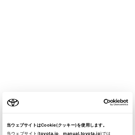
CROWN SPORT HEV
取扱説明書
室内装備・機能
その他の室内装備の使い方
正常にアクセサリーコンセント
（AC100V 1500W）または非常
時給電システムが使用できない
ときは
メニュー
ご利用の条件
正しい手順に従って作業してもアクセサリーコンセント
または非常時給電システムが使用できない場合は、それ
当サイトには、全ての取扱説明書及び補足資料、正誤表等
ぞれ次の事項をご確認ください。
が掲載されているわけではありません。
当ウェブサイトはCookie(クッキー)を使用します。
掲載している取扱説明書はお客様の年式に合致しない場合
当ウェブサイト(
toyota.jp
、
manual.toyota.jp
)では