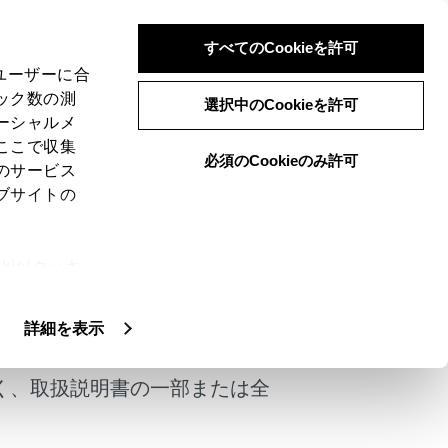
すべてのCookieを許可
、ユーザーに合
ック数の測
選択中のCookieを許可
ーシャルメ
ここで収集
必須のCookieのみ許可
のサービス
ブサイトの
ーを使用し、後方車両からの追突の可能性
ie(クッキ
うながすシステムです。
、設定の変
けではありません。
扱いについ
詳細を表示
く、取扱説明書の一部または全
、安全運転に努めてください。
れる可能性が高いと判断したときに、非