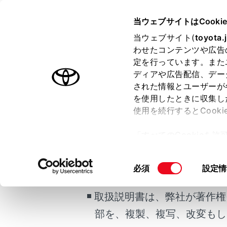
CROWN SPORT HEV
取扱説明
当ウェブサイトはCooki
運転
運転支援
当ウェブサイト(
toyota.
ホーム
わせたコンテンツや広告
後方車
定を行っています。また
はじめに
ディアや広告配信、デー
された情報とユーザーが
安全・安心のために
を使用したときに収集し
走行に関する情報表示
使用を続行するとCook
ご利用の条件
運転する前に
後方車両へ
「すべてのCookieを
が高いと判
運転
ー)が保存されることに同
室内装備・機能
当サイトには、全ての取扱説
更、同意を撤回したりす
警告
同
必須
設定情
マルチメディア
て
」をご覧ください。
掲載している取扱説明書はお
意
お手入れのしかた
安全
の
取扱説明書は、弊社が著作権
万一の場合には
選
安全
部を、複製、複写、改変もし
択
車両情報
後方