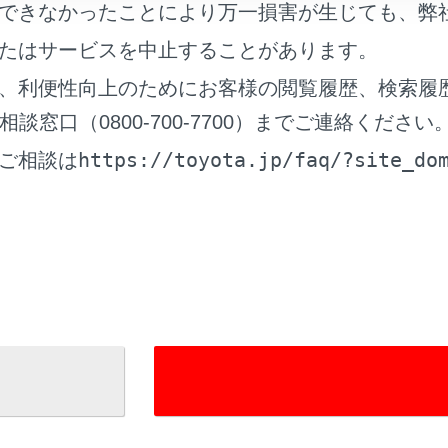
できなかったことにより万一損害が生じても、弊
滅灯を高速点滅させて後方車両に注意をうながす補助的なシス
車両への接近警報を使用していても状況によっては本システム
たはサービスを中止することがあります。
は自らの目視による安全確認をおこなう必要があります。
、利便性向上のためにお客様の閲覧履歴、検索履
テムを過信すると思わぬ事故につながり、重大な傷害におよぶ
ます。
窓口（0800-700-7700）までご連絡ください
テムを正しく作動させるために
https://toyota.jp/faq/?site_do
ご相談は
ステムを正しく作動させるために
への接近警報の作動
れているページ
このページ