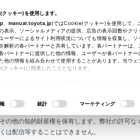
書
e(クッキー)を使用します。
装置について
jp
、
manual.toyota.jp
)ではCookie(クッキー)を使用して
の表示、ソーシャルメディアの提供、広告の表示回数やクリ
両への接近警報
ユーザーによるサイト利用状況についても情報を収集し、ソ
タ解析の各パートナーと共有しています。各パートナーは、
各パートナーに提供した他の情報、ユーザーが各パートナー
た他の情報を組み合わせて使用することがあります。当ウェ
ie(クッキー)に同意したこととなります。
の接近警報は、リヤバンパー内側にある後側方レーダーセンサ
許可」をクリックすることで、お客様のデバイスにすべてのCook
断したときに、非常点滅灯を高速点滅させて後方車両に注意を
意したことになります。Cookie(クッキー)のオプトアウト
明書及び補足資料、正誤表等が掲載されているわ
るにあたっては、当社の「
Cookie（クッキー）情報の取り
報
統計
マーケティング
客様の年式に合致しない場合があります。
にお使いいただくために
その他の知的財産権を保有します。弊社の許可な
運転を行う責任は運転者にあります。常に周囲の状況を把握し
くは配信等することはできません。
車両への接近警報は自車の後方から接近してくる車両に追突さ