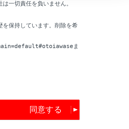
社は一切責任を負いません。
テムです。
が有効に機能しないことがあるため、運
歴を保持しています。削除を希
か、最悪の場合死亡につながるおそれが
。
main=default#otoiawase
ま
同意する
は役に立ちましたか？