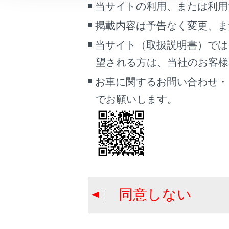
当サイトの利用、または利用
常点
こんなときは
後方
掲載内容は予告なく変更、ま
転者
ブックマーク
当サイト（取扱説明書）では
シス
あとで読む
あり
望される方は、当社のお客様相談
PDFで見る
シス
お車に関するお問い合わせ・
車両
→
シ
でお願いします。
マルチメディア
画面表示設定
後方車両
個人情報の取扱いについて
サイト利用について
お問い合わせ
同意しない
合わせて見ら