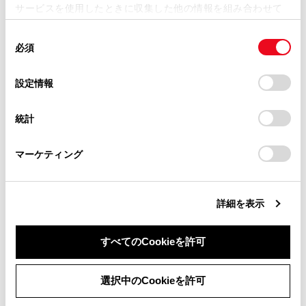
サービスを使用したときに収集した他の情報を組み合わせて
掲載内容は予告なく変更、またはサービスを中止すること
合わせて見られているページ
使用することがあります。当ウェブサイトの使用を続行する
があります。
同
とCookie(クッキー)に同意したこととなります。
必須
意
オートエアコン
当サイト（取扱説明書）では、利便性向上のためにお客様
の
「すべてのCookieを許可」をクリックすることで、お客様の
の閲覧履歴、検索履歴を保持しています。削除を希望され
ステアリングヒーター／シートヒーター／シートベンチレー
選
デバイスにすべてのCookie(クッキー)が保存されることに同
設定情報
る方は、当社のお客様相談窓口（0800-700-7700）までご
ション
択
意したことになります。Cookie(クッキー)のオプトアウト、
連絡ください。
設定の変更、同意を撤回したりするにあたっては、当社の
アクセサリーコンセント（AC100V・1500W）・非常時給電
統計
「
Cookie（クッキー）情報の取り扱いについて
お車に関するお問い合わせ・ご相談は
」をご覧くだ
システム
さい。
https://toyota.jp/faq/?
マーケティング
site_domain=default#otoiawase
までお願いします。
このページは役に立ちましたか？
詳細を表示
すべてのCookieを許可
はい
いいえ
同意しない
同意する
選択中のCookieを許可