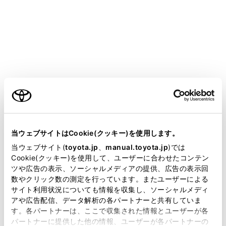
CROWN SPORT HEV
取扱説明書
室内装備・機能
その他の室内装備の使い方
電動サンシェード
ご利用の条件
当サイトには、全ての取扱説明書及び補足資料、正誤表等
頭上のスイッチで電動サンシェードの操作ができます。
が掲載されているわけではありません。
当ウェブサイトはCookie(クッキー)を使用します。
掲載している取扱説明書はお客様の年式に合致しない場合
当ウェブサイト(
toyota.jp
、
manual.toyota.jp
)では
があります。
Cookie(クッキー)を使用して、ユーザーに合わせたコンテン
電動サンシェードを操作するには
ツや広告の表示、ソーシャルメディアの提供、広告の表示回
取扱説明書は、弊社が著作権その他の知的財産権を保有し
数やクリック数の測定を行っています。またユーザーによる
ます。弊社の許可なく、取扱説明書の一部または全部を、
サイト利用状況についても情報を収集し、ソーシャルメディ
複製、複写、改変もしくは配信等することはできません。
アや広告配信、データ解析の各パートナーと共有していま
す。各パートナーは、ここで収集された情報とユーザーが各
当サイトの利用、または利用できなかったことにより万一
パートナーに提供した他の情報、ユーザーが各パートナーの
損害が生じても、弊社は一切責任を負いません。