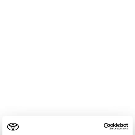
燃料が入った容器
スプレー缶
荷物を積むとき
次のことを必ずお守りください。お守りいただか
ないと、ブレーキペダル・アクセルペダルを正し
く操作できなかったり、荷物が視界をさえぎった
り、荷物が乗員に衝突したりして、思わぬ事故に
つながるおそれがあり危険です。
できるだけ荷物はラゲージルームに積んでくだ
さい。
シート背もたれより高いものをラゲージルーム
に積まないでください。
ご利用の条件
後席のシート背もたれを折りたたんで荷物を積