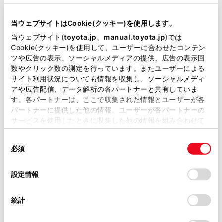
むときは、荷物を積み重ねないでください。
当サイトには、全ての取扱説明書及び補足資料、正誤表等
が掲載されているわけではありません。
当ウェブサイトはCookie(クッキー)を使用します。
後席のシート背もたれを折りたたんで、寸法が
掲載している取扱説明書はお客様の年式に合致しない場合
当ウェブサイト(
toyota.jp
、
manual.toyota.jp
)では
長い荷物を積むときは、できるだけ前席シート
があります。
Cookie(クッキー)を使用して、ユーザーに合わせたコンテン
背もたれの真うしろには積まないでください。
ツや広告の表示、ソーシャルメディアの提供、広告の表示回
取扱説明書は、弊社が著作権その他の知的財産権を保有し
数やクリック数の測定を行っています。またユーザーによる
ラゲージルームに人を乗せないでください。乗
ます。弊社の許可なく、取扱説明書の一部または全部を、
サイト利用状況についても情報を収集し、ソーシャルメディ
複製、複写、改変もしくは配信等することはできません。
員用には設計されていません。乗員は、適切に
アや広告配信、データ解析の各パートナーと共有していま
シートベルトを着用させ、座席に座らせてくだ
す。各パートナーは、ここで収集された情報とユーザーが各
当サイトの利用、または利用できなかったことにより万一
パートナーに提供した他の情報、ユーザーが各パートナーの
さい。
損害が生じても、弊社は一切責任を負いません。
サービスを使用したときに収集した他の情報を組み合わせて
掲載内容は予告なく変更、またはサービスを中止すること
使用することがあります。当ウェブサイトの使用を続行する
次の場所には荷物を積まないでください。
があります。
同
とCookie(クッキー)に同意したこととなります。
必須
意
当サイト（取扱説明書）では、利便性向上のためにお客様
運転席足元
の
「すべてのCookieを許可」をクリックすることで、お客様の
の閲覧履歴、検索履歴を保持しています。削除を希望され
選
デバイスにすべてのCookie(クッキー)が保存されることに同
設定情報
る方は、当社のお客様相談窓口（0800-700-7700）までご
助手席やリヤ席（荷物を積み重ねる場合）
択
意したことになります。Cookie(クッキー)のオプトアウト、
連絡ください。
設定の変更、同意を撤回したりするにあたっては、当社の
トノカバー
統計
「
Cookie（クッキー）情報の取り扱いについて
お車に関するお問い合わせ・ご相談は
」をご覧くだ
さい。
https://toyota.jp/faq/?
インストルメントパネル