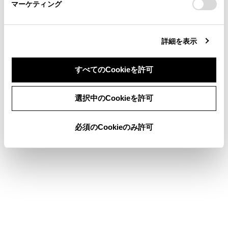
マーケティング
site_domain=default#otoiawase
までお願いします。
ダッシュボード
詳細を表示
室内に積んだ荷物はすべてしっかりと安定させ
てください。
すべてのCookieを許可
荷物の重量・荷重のかけ方について
同意しない
同意する
選択中のCookieを許可
荷物を積み過ぎないでください。
荷重を不均等にかけないようにしてください。
必須のCookieのみ許可
これはタイヤに負担をかけるだけでなく、ハンドル操
作性やブレーキ制御の低下により思わぬ事故につなが
り、重大な傷害におよぶか、最悪の場合死亡につなが
るおそれがあります。