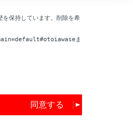
歴を保持しています。削除を希
。
main=default#otoiawase
ま
は役に立ちましたか？
はい
いいえ
同意する