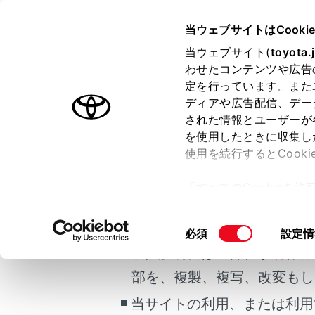
CROWN SPORT HEV
取扱説明
当ウェブサイトはCooki
運転
ランプの
当ウェブサイト(
toyota.
ホーム
わせたコンテンツや広告
ワイパ
定を行っています。また
はじめに
ディアや広告配信、デー
された情報とユーザーが
安全・安心のために
を使用したときに収集し
ご利用の条件
走行に関する情報表示
使用を続行するとCook
運転する前に
レバー操作
「すべてのCookieを
運転
当サイトには、全ての取扱説
ー)が保存されることに同
室内装備・機能
注意
更、同意を撤回したりす
掲載している取扱説明書はお
同
必須
設定情
マルチメディア
て
」をご覧ください。
リヤ
意
取扱説明書は、弊社が著作権
お手入れのしかた
の
ワイ
部を、複製、複写、改変もし
万一の場合には
選
ガラ
択
当サイトの利用、または利用
車両情報