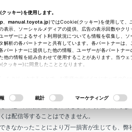
書
e(クッキー)を使用します。
つけ方・ワイパーの使い方
jp
、
manual.toyota.jp
)ではCookie(クッキー)を使用して
の表示、ソーシャルメディアの提供、広告の表示回数やクリ
ー＆ウォッシャー（リヤ）
ユーザーによるサイト利用状況についても情報を収集し、ソ
タ解析の各パートナーと共有しています。各パートナーは、
各パートナーに提供した他の情報、ユーザーが各パートナー
た他の情報を組み合わせて使用することがあります。当ウェ
ie(クッキー)に同意したこととなります。
でワイパーを作動させたり、ウォッシャーを作動させたりする
許可」をクリックすることで、お客様のデバイスにすべてのCook
明書及び補足資料、正誤表等が掲載されているわ
意したことになります。Cookie(クッキー)のオプトアウト
るにあたっては、当社の「
Cookie（クッキー）情報の取り
客様の年式に合致しない場合があります。
報
統計
マーケティング
ウインドウガラスが乾いているとき
その他の知的財産権を保有します。弊社の許可な
パーを使わないでください。
くは配信等することはできません。
スを傷付けるおそれがあります。
できなかったことにより万一損害が生じても、弊