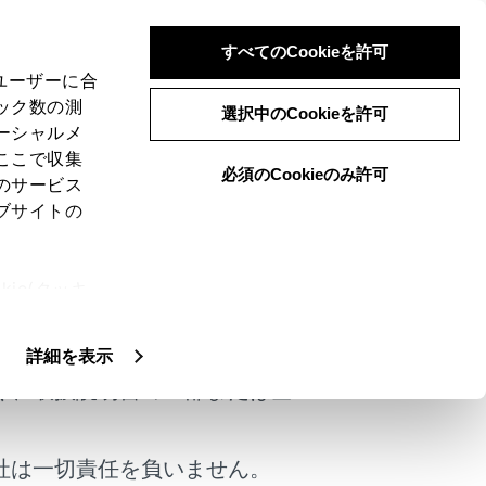
すべてのCookieを許可
、ユーザーに合
ック数の測
選択中のCookieを許可
ーシャルメ
ここで収集
必須のCookieのみ許可
のサービス
ブサイトの
ことができます。
ie(クッキ
けではありません。
、設定の変
扱いについ
詳細を表示
く、取扱説明書の一部または全
社は一切責任を負いません。