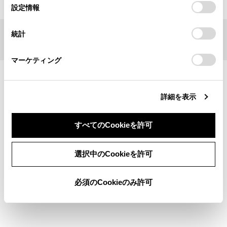
選
デバイスにすべてのCookie(クッキー)が保存されることに同
設定情報
択
意したことになります。Cookie(クッキー)のオプトアウト、
設定の変更、同意を撤回したりするにあたっては、当社の
統計
「
Cookie（クッキー）情報の取り扱いについて
」をご覧くだ
ブックマーク
あとで読む
さい。
マーケティング
個人情報の取扱いについて
サイト利用について
お問い合わせ
詳細を表示
©1995-2026 TOYOTA MOTOR CORPORATION. ALL RIGHTS RESERVED.
すべてのCookieを許可
選択中のCookieを許可
必須のCookieのみ許可