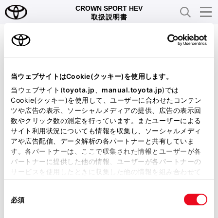
CROWN SPORT HEV
取扱説明書
大変申し訳ありませんが、
該当ページがございません。
当ウェブサイトはCookie(クッキー)を使用します。
当ウェブサイト(
toyota.jp
、
manual.toyota.jp
)では
マニュアルTOPへ戻る
Cookie(クッキー)を使用して、ユーザーに合わせたコンテン
ツや広告の表示、ソーシャルメディアの提供、広告の表示回
数やクリック数の測定を行っています。またユーザーによる
サイト利用状況についても情報を収集し、ソーシャルメディ
トヨタ自動車株式会社
アや広告配信、データ解析の各パートナーと共有していま
す。各パートナーは、ここで収集された情報とユーザーが各
パートナーに提供した他の情報、ユーザーが各パートナーの
サービスを使用したときに収集した他の情報を組み合わせて
使用することがあります。当ウェブサイトの使用を続行する
同
とCookie(クッキー)に同意したこととなります。
必須
意
の
「すべてのCookieを許可」をクリックすることで、お客様の