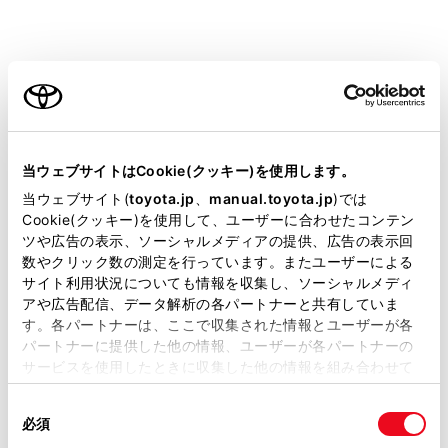
ご利用の条件
当サイトには、全ての取扱説明書及び補足資料、正誤表等
[‍
‍]
にタッチ、またはステアリングスイッチの
[‍
が掲載されているわけではありません。
当ウェブサイトはCookie(クッキー)を使用します。
‍]
スイッチを押します。
掲載している取扱説明書はお客様の年式に合致しない場合
当ウェブサイト(
toyota.jp
、
manual.toyota.jp
)では
サブメニューに表示された連絡先にタッチして発信
があります。
Cookie(クッキー)を使用して、ユーザーに合わせたコンテン
することもできます。
ツや広告の表示、ソーシャルメディアの提供、広告の表示回
取扱説明書は、弊社が著作権その他の知的財産権を保有し
数やクリック数の測定を行っています。またユーザーによる
ます。弊社の許可なく、取扱説明書の一部または全部を、
サイト利用状況についても情報を収集し、ソーシャルメディ
知識
複製、複写、改変もしくは配信等することはできません。
アや広告配信、データ解析の各パートナーと共有していま
す。各パートナーは、ここで収集された情報とユーザーが各
当サイトの利用、または利用できなかったことにより万一
走行中はキーパッドが操作できなくなりま
パートナーに提供した他の情報、ユーザーが各パートナーの
損害が生じても、弊社は一切責任を負いません。
す。この場合、電話番号が入力済みであれ
サービスを使用したときに収集した他の情報を組み合わせて
掲載内容は予告なく変更、またはサービスを中止すること
ば、発信できます。
使用することがあります。当ウェブサイトの使用を続行する
があります。
同
とCookie(クッキー)に同意したこととなります。
携帯電話の機種によっては、携帯電話での
必須
意
当サイト（取扱説明書）では、利便性向上のためにお客様
操作が必要です。