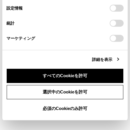
の
「すべてのCookieを許可」をクリックすることで、お客様の
の閲覧履歴、検索履歴を保持しています。削除を希望され
選
デバイスにすべてのCookie(クッキー)が保存されることに同
設定情報
る方は、当社のお客様相談窓口（0800-700-7700）までご
択
意したことになります。Cookie(クッキー)のオプトアウト、
連絡ください。
設定の変更、同意を撤回したりするにあたっては、当社の
関連リンク
統計
「
Cookie（クッキー）情報の取り扱いについて
お車に関するお問い合わせ・ご相談は
」をご覧くだ
さい。
https://toyota.jp/faq/?
ステアリングスイッチで操作する
マーケティング
site_domain=default#otoiawase
までお願いします。
詳細を表示
すべてのCookieを許可
同意しない
同意する
選択中のCookieを許可
合わせて見られているページ
必須のCookieのみ許可
ステアリングスイッチで操作する
ハンズフリー電話についての留意事項