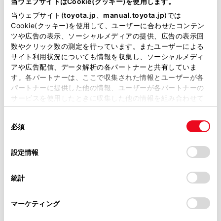
当ウェブサイトはCookie(クッキー)を使用します。
掲載している取扱説明書はお客様の年式に合致しない場合
当ウェブサイト(
toyota.jp
、
manual.toyota.jp
)では
があります。
Cookie(クッキー)を使用して、ユーザーに合わせたコンテン
通過点として追加したい地点を地図上で指定して、
ツや広告の表示、ソーシャルメディアの提供、広告の表示回
[‍完了‍]
にタッチします。
取扱説明書は、弊社が著作権その他の知的財産権を保有し
数やクリック数の測定を行っています。またユーザーによる
ます。弊社の許可なく、取扱説明書の一部または全部を、
[‍
‍]
: タッチした経由地を削除することができま
サイト利用状況についても情報を収集し、ソーシャルメディ
複製、複写、改変もしくは配信等することはできません。
す。
アや広告配信、データ解析の各パートナーと共有していま
す。各パートナーは、ここで収集された情報とユーザーが各
当サイトの利用、または利用できなかったことにより万一
パートナーに提供した他の情報、ユーザーが各パートナーの
関連リンク
損害が生じても、弊社は一切責任を負いません。
サービスを使用したときに収集した他の情報を組み合わせて
掲載内容は予告なく変更、またはサービスを中止すること
使用することがあります。当ウェブサイトの使用を続行する
ルートオプションを変更する
があります。
同
とCookie(クッキー)に同意したこととなります。
必須
意
当サイト（取扱説明書）では、利便性向上のためにお客様
の
「すべてのCookieを許可」をクリックすることで、お客様の
の閲覧履歴、検索履歴を保持しています。削除を希望され
選
デバイスにすべてのCookie(クッキー)が保存されることに同
設定情報
る方は、当社のお客様相談窓口（0800-700-7700）までご
択
意したことになります。Cookie(クッキー)のオプトアウト、
連絡ください。
設定の変更、同意を撤回したりするにあたっては、当社の
統計
「
Cookie（クッキー）情報の取り扱いについて
お車に関するお問い合わせ・ご相談は
」をご覧くだ
さい。
https://toyota.jp/faq/?
マーケティング
site_domain=default#otoiawase
までお願いします。
合わせて見られているページ