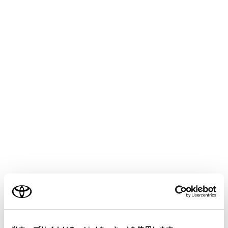
VOXY
取扱説明書
マルチメディア
ナビゲーション
目的地の設定
通過する地点を設定する
目的地を設定したあと、ルート上の通過する地点を設定
することができます。
通過点設定画面で
[‍
‍]
にタッチします。
ご利用の条件
当サイトには、全ての取扱説明書及び補足資料、正誤表等
が掲載されているわけではありません。