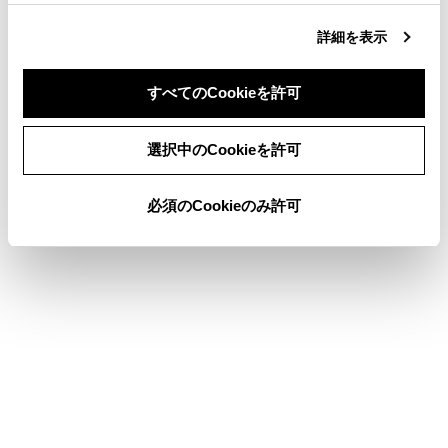
詳細を表示
地図を更新する
目的地検索画面の見方
すべてのCookieを許可
VICSについて
同意しない
同意する
選択中のCookieを許可
必須のCookieのみ許可
このページは役に立ちましたか？
はい
いいえ
ブックマーク
あとで読む