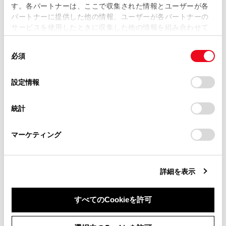
す。各パートナーは、ここで収集された情報とユーザーが各
当サイトの利用、または利用できなかったことにより万一
パートナーに提供した他の情報、ユーザーが各パートナーの
損害が生じても、弊社は一切責任を負いません。
サービスを使用したときに収集した他の情報を組み合わせて
掲載内容は予告なく変更、またはサービスを中止すること
使用することがあります。当ウェブサイトの使用を続行する
があります。
同
とCookie(クッキー)に同意したこととなります。
必須
意
当サイト（取扱説明書）では、利便性向上のためにお客様
の
「すべてのCookieを許可」をクリックすることで、お客様の
の閲覧履歴、検索履歴を保持しています。削除を希望され
合わせて見られているページ
選
デバイスにすべてのCookie(クッキー)が保存されることに同
設定情報
る方は、当社のお客様相談窓口（0800-700-7700）までご
択
意したことになります。Cookie(クッキー)のオプトアウト、
連絡ください。
設定の変更、同意を撤回したりするにあたっては、当社の
アドバンスト ドライブ（渋滞時支援）
統計
「
Cookie（クッキー）情報の取り扱いについて
お車に関するお問い合わせ・ご相談は
」をご覧くだ
クリアランスソナー
さい。
https://toyota.jp/faq/?
マーケティング
site_domain=default#otoiawase
までお願いします。
クルーズコントロール
詳細を表示
このページは役に立ちましたか？
すべてのCookieを許可
同意しない
同意する
はい
いいえ