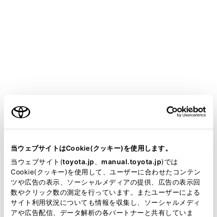
VOXY
取扱説明書
運転
運転のしかた
パーキングブレーキ
ご利用の条件
自動または手動でパーキングブレーキをかける・解除す
ることができます。
当サイトには、全ての取扱説明書及び補足資料、正誤表等
オートモードのときは、シフトレバーの操作に応じてパ
が掲載されているわけではありません。
当ウェブサイトはCookie(クッキー)を使用します。
ーキングブレーキが自動で作動します。また、オートモ
掲載している取扱説明書はお客様の年式に合致しない場合
当ウェブサイト(
toyota.jp
、
manual.toyota.jp
)では
ードのときでも手動でパーキングブレーキをかける・解
があります。
Cookie(クッキー)を使用して、ユーザーに合わせたコンテン
除することができます。
ツや広告の表示、ソーシャルメディアの提供、広告の表示回
取扱説明書は、弊社が著作権その他の知的財産権を保有し
数やクリック数の測定を行っています。またユーザーによる
ます。弊社の許可なく、取扱説明書の一部または全部を、
サイト利用状況についても情報を収集し、ソーシャルメディ
複製、複写、改変もしくは配信等することはできません。
アや広告配信、データ解析の各パートナーと共有していま
操作のしかた