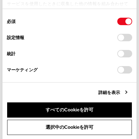
サービスを使用したときに収集した他の情報を組み合わせて
掲載内容は予告なく変更、またはサービスを中止すること
使用することがあります。当ウェブサイトの使用を続行する
があります。
同
とCookie(クッキー)に同意したこととなります。
必須
合わせて見られているページ
意
当サイト（取扱説明書）では、利便性向上のためにお客様
の
「すべてのCookieを許可」をクリックすることで、お客様の
の閲覧履歴、検索履歴を保持しています。削除を希望され
選
デバイスにすべてのCookie(クッキー)が保存されることに同
ステアリングスイッチで操作する
設定情報
る方は、当社のお客様相談窓口（0800-700-7700）までご
択
意したことになります。Cookie(クッキー)のオプトアウト、
連絡ください。
ハンズフリー電話についての留意事項
設定の変更、同意を撤回したりするにあたっては、当社の
統計
「
Cookie（クッキー）情報の取り扱いについて
お車に関するお問い合わせ・ご相談は
」をご覧くだ
連絡先に新規データを追加する
さい。
https://toyota.jp/faq/?
マーケティング
site_domain=default#otoiawase
までお願いします。
このページは役に立ちましたか？
詳細を表示
すべてのCookieを許可
はい
いいえ
同意しない
同意する
選択中のCookieを許可