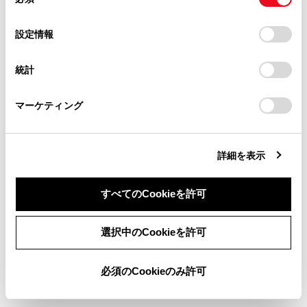
意
わります。
当サイト（取扱説明書）では、利便性向上のためにお客様
の
「すべてのCookieを許可」をクリックすることで、お客様の
の閲覧履歴、検索履歴を保持しています。削除を希望され
選
デバイスにすべてのCookie(クッキー)が保存されることに同
設定情報
る方は、当社のお客様相談窓口（0800-700-7700）までご
関連リンク
択
意したことになります。Cookie(クッキー)のオプトアウト、
連絡ください。
設定の変更、同意を撤回したりするにあたっては、当社の
統計
ステアリングスイッチで操作する
「
Cookie（クッキー）情報の取り扱いについて
お車に関するお問い合わせ・ご相談は
」をご覧くだ
さい。
https://toyota.jp/faq/?
マーケティング
site_domain=default#otoiawase
までお願いします。
割込着信を拒否する
詳細を表示
すべてのCookieを許可
同意しない
同意する
選択中のCookieを許可
合わせて見られているページ
必須のCookieのみ許可
ステアリングスイッチで操作する