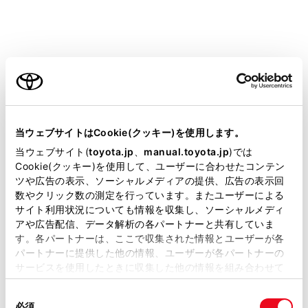
携帯電話がHFP Ver. 1.5以上のプロファイルに
対応していない場合は、割込通話できません。
携帯電話の機種や契約内容によっては、本機能
が利用できない場合があります。
ご利用の条件
割込着信中に、
[‍
‍]
にタッチ、またはステアリング
当サイトには、全ての取扱説明書及び補足資料、正誤表等
スイッチの
[‍
‍]
スイッチを押します。
が掲載されているわけではありません。
当ウェブサイトはCookie(クッキー)を使用します。
掲載している取扱説明書はお客様の年式に合致しない場合
当ウェブサイト(
toyota.jp
、
manual.toyota.jp
)では
があります。
Cookie(クッキー)を使用して、ユーザーに合わせたコンテン
ツや広告の表示、ソーシャルメディアの提供、広告の表示回
取扱説明書は、弊社が著作権その他の知的財産権を保有し
数やクリック数の測定を行っています。またユーザーによる
ます。弊社の許可なく、取扱説明書の一部または全部を、
サイト利用状況についても情報を収集し、ソーシャルメディ
複製、複写、改変もしくは配信等することはできません。
アや広告配信、データ解析の各パートナーと共有していま
す。各パートナーは、ここで収集された情報とユーザーが各
当サイトの利用、または利用できなかったことにより万一
割込着信に出ると、通話していた相手は保留中になり
パートナーに提供した他の情報、ユーザーが各パートナーの
損害が生じても、弊社は一切責任を負いません。
サービスを使用したときに収集した他の情報を組み合わせて
ます。
掲載内容は予告なく変更、またはサービスを中止すること
使用することがあります。当ウェブサイトの使用を続行する
があります。
同
[‍通話切り替え‍]
にタッチするごとに通話相手が切りか
とCookie(クッキー)に同意したこととなります。
必須