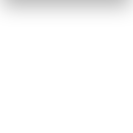
ハンズフリー電話についての留意事項
連絡先に新規データを追加する
このページは役に立ちましたか？
はい
いいえ
ブックマーク
あとで読む
個人情報の取扱いについて
サイト利用について