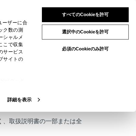
すべてのCookieを許可
、ユーザーに合
ック数の測
選択中のCookieを許可
ーシャルメ
ここで収集
必須のCookieのみ許可
のサービス
ブサイトの
ie(クッキ
、設定の変
扱いについ
けではありません。
詳細を表示
く、取扱説明書の一部または全