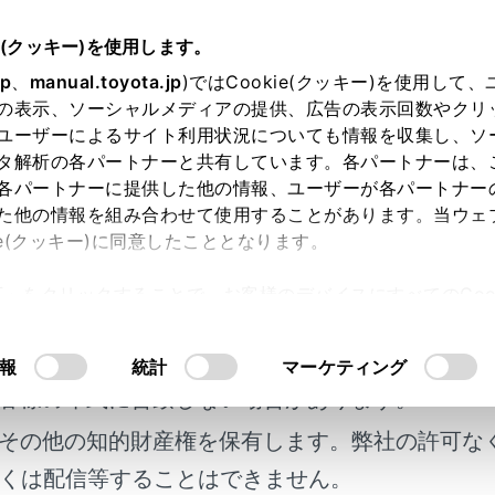
e(クッキー)を使用します。
ナビゲーション
目的地の設定
jp
、
manual.toyota.jp
)ではCookie(クッキー)を使用して
の表示、ソーシャルメディアの提供、広告の表示回数やクリ
の詳細情報を表示する
ユーザーによるサイト利用状況についても情報を収集し、ソ
タ解析の各パートナーと共有しています。各パートナーは、
各パートナーに提供した他の情報、ユーザーが各パートナー
た他の情報を組み合わせて使用することがあります。当ウェ
ie(クッキー)に同意したこととなります。
情報を確認することができます。
許可」をクリックすることで、お客様のデバイスにすべてのCook
表示画面で
[‍目的地情報‍]
にタッチします。
意したことになります。Cookie(クッキー)のオプトアウト
るにあたっては、当社の「
Cookie（クッキー）情報の取り
明書及び補足資料、正誤表等が掲載されているわ
報
統計
マーケティング
客様の年式に合致しない場合があります。
その他の知的財産権を保有します。弊社の許可な
くは配信等することはできません。