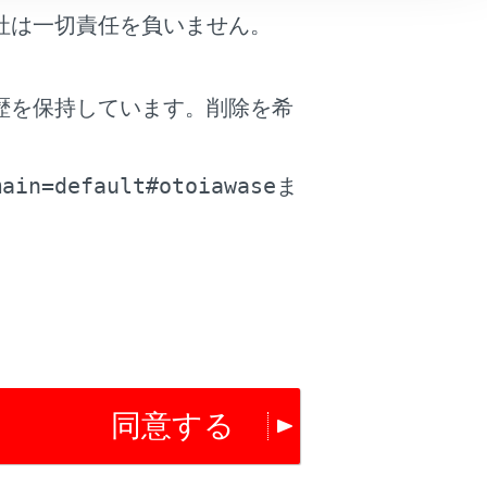
社は一切責任を負いません。
を表示します。
歴を保持しています。削除を希
。
main=default#otoiawase
ま
nnect契約時でも施設によっては表示されま
同意する