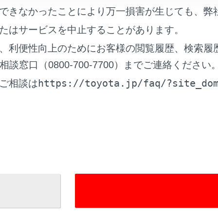
できなかったことにより万一損害が生じても、弊
の住所や電話番号、施設の場合は営業時間や定休日などの情報
たはサービスを中止することがあります。
の口コミ点数などを表示します。
、利便性向上のためにお客様の閲覧履歴、検索履
設やキャンペーン情報などを表示します。
窓口（0800-700-7700）までご連絡ください
https://toyota.jp/faq/?site_do
ご相談は
nect未契約の場合、
[‍概要‍]
[‍評価‍]
[‍その他‍]
は表示されません。T-Co
所、電話番号のみ表示されます。