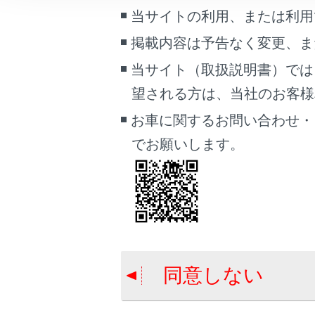
こんなときは
当サイトの利用、または利用
[‍概要‍]
：地点
掲載内容は予告なく変更、ま
[‍評価‍]
：施設
ブックマーク
あとで読む
当サイト（取扱説明書）では
[‍その他‍]
：施
望される方は、当社のお客様相談
PDFで見る
知識
お車に関するお問い合わせ・
車両
マルチメディア
でお願いします。
T-Con
せん。
画面表示設定
名称、住
個人情報の取扱いについて
サイト利用について
お問い合わせ
同意しない