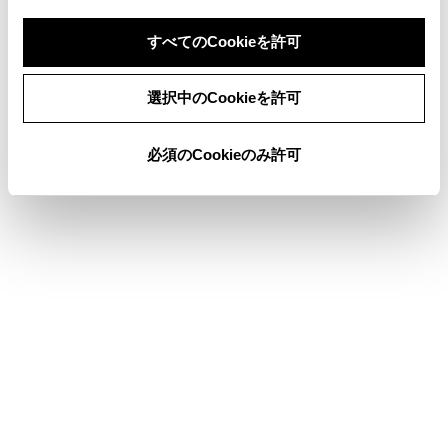
パノラミックビューモニターの注意点
すべてのCookieを許可
同意しない
同意する
選択中のCookieを許可
このページは役に立ちましたか？
必須のCookieのみ許可
はい
いいえ
ブックマーク
あとで読む
個人情報の取扱いについて
サイト利用について
お問い合わせ