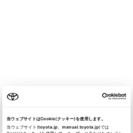
VOXY
取扱説明書
マルチメディア
駐車支援システム
バックガイドモニター
バックガイドモニターの注意点
メニュー
運転時の注意事項
ご利用の条件
画面に映る範囲
当サイトには、全ての取扱説明書及び補足資料、正誤表等
が掲載されているわけではありません。
当ウェブサイトはCookie(クッキー)を使用します。
カメラの位置
掲載している取扱説明書はお客様の年式に合致しない場合
当ウェブサイト(
toyota.jp
、
manual.toyota.jp
)では
があります。