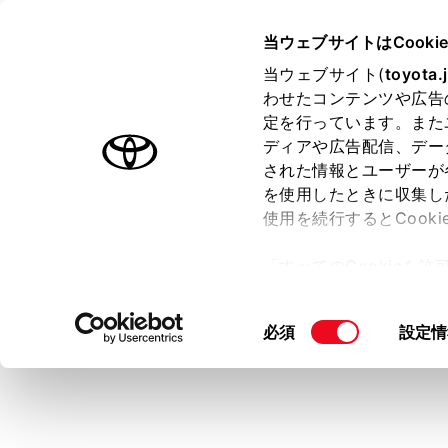
VOXY
取扱説明書
当ウェブサイトはCooki
マルチメディア
当ウェブサイト(
toyota.
ホーム
わせたコンテンツや広告
DVD
定を行っています。また
はじめに
ディアや広告配信、デー
された情報とユーザーが
安全・安心のために
を使用したときに収集し
走行に関する情報表示
使用を続行するとCook
運転する前に
DVDを再生
「すべてのCookieを
運転
ー)が保存されることに同
知識
室内装備・機能
更、同意を撤回したりす
同
必須
設定情
マルチメディア
て
」をご覧ください。
ディス
意
お手入れのしかた
ディス
の
万一の場合には
選
択
車両情報