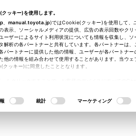
e(クッキー)を使用します。
オーディオ
DVDの操作
jp
、
manual.toyota.jp
)ではCookie(クッキー)を使用して
の表示、ソーシャルメディアの提供、広告の表示回数やクリ
を再生する
ユーザーによるサイト利用状況についても情報を収集し、ソ
タ解析の各パートナーと共有しています。各パートナーは、
各パートナーに提供した他の情報、ユーザーが各パートナー
た他の情報を組み合わせて使用することがあります。当ウェ
ie(クッキー)に同意したこととなります。
して、音楽や映像を楽しむことができます。
許可」をクリックすることで、お客様のデバイスにすべてのCook
意したことになります。Cookie(クッキー)のオプトアウト
るにあたっては、当社の「
Cookie（クッキー）情報の取り
報
統計
マーケティング
クにより操作できなかったり、異なる動作をする場合がありま
クにより、停止をした位置から再生する機能（レジューム再生