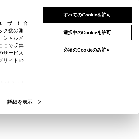
すべてのCookieを許可
、ユーザーに合
ック数の測
選択中のCookieを許可
ーシャルメ
ここで収集
必須のCookieのみ許可
のサービス
ブサイトの
ie(クッキ
、設定の変
扱いについ
詳細を表示
す。
）に対応していない場合があります。