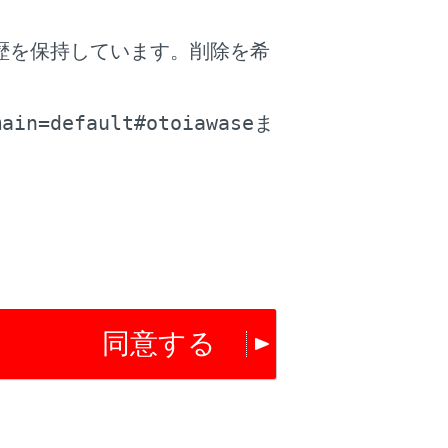
歴を保持しています。削除を希
。
main=default#otoiawase
ま
チャプター／エントリーポイントの先頭のと
。
同意する
から再生します。