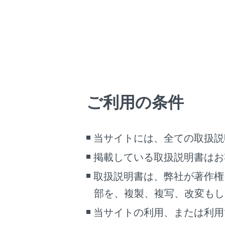
チャ
タッ
一時
[‍
操作
ご利用の条件
[‍オプシ
DV
[‍移動‍]
当サイトには、全ての取扱説
操作
掲載している取扱説明書はお
操作
取扱説明書は、弊社が著作権
操作画
部を、複製、複写、改変もし
操作画
当サイトの利用、または利用