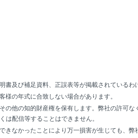
プター／エントリーポイントが切りかわります。
チし続けると、映像を早送りします。手を離すと、その位置か
停止中にタッチし続けると、スロー再生します。
‍]
画面表示にします。
ョン‍]
D再生時の設定ボタンを表示します。
明書及び補足資料、正誤表等が掲載されているわ
ボタンが移動します。
客様の年式に合致しない場合があります。
ボタンが映像に重なって見づらいときに、操作ボタンを移動で
その他の知的財産権を保有します。弊社の許可な
面で操作する
くは配信等することはできません。
面を表示するときは、全画面で
[‍
‍]
にタッチします。
できなかったことにより万一損害が生じても、弊