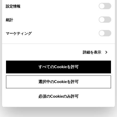
の閲覧履歴、検索履歴を保持しています。削除を希望され
選
デバイスにすべてのCookie(クッキー)が保存されることに同
設定情報
る方は、当社のお客様相談窓口（0800-700-7700）までご
択
意したことになります。Cookie(クッキー)のオプトアウト、
お気に入り設定
連絡ください。
設定の変更、同意を撤回したりするにあたっては、当社の
統計
「
Cookie（クッキー）情報の取り扱いについて
お車に関するお問い合わせ・ご相談は
」をご覧くだ
さい。
現在地を修正する
https://toyota.jp/faq/?
マーケティング
site_domain=default#otoiawase
までお願いします。
ハートフル音声を設定する
詳細を表示
すべてのCookieを許可
同意しない
同意する
選択中のCookieを許可
合わせて見られているページ
必須のCookieのみ許可
各ソースの音を調整する
サウンド＆メディア設定
サウンドやメディアの設定を変更する