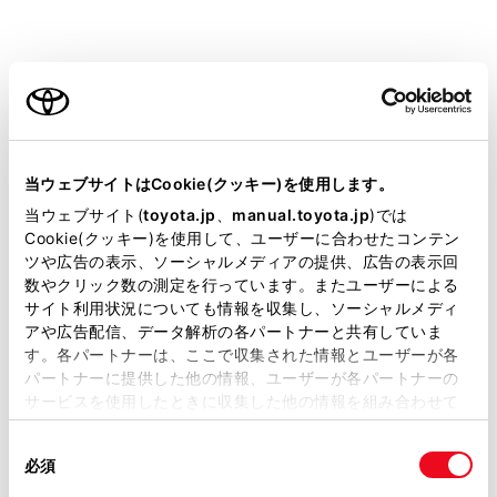
ご利用の条件
設定項目
当サイトには、全ての取扱説明書及び補足資料、正誤表等
が掲載されているわけではありません。
[‍目的地履歴の消去‍]
当ウェブサイトはCookie(クッキー)を使用します。
掲載している取扱説明書はお客様の年式に合致しない場合
当ウェブサイト(
toyota.jp
、
manual.toyota.jp
)では
があります。
Cookie(クッキー)を使用して、ユーザーに合わせたコンテン
ツや広告の表示、ソーシャルメディアの提供、広告の表示回
取扱説明書は、弊社が著作権その他の知的財産権を保有し
数やクリック数の測定を行っています。またユーザーによる
ます。弊社の許可なく、取扱説明書の一部または全部を、
[‍お気に入り‍]
サイト利用状況についても情報を収集し、ソーシャルメディ
複製、複写、改変もしくは配信等することはできません。
アや広告配信、データ解析の各パートナーと共有していま
す。各パートナーは、ここで収集された情報とユーザーが各
当サイトの利用、または利用できなかったことにより万一
[‍ハートフル音声‍]
パートナーに提供した他の情報、ユーザーが各パートナーの
損害が生じても、弊社は一切責任を負いません。
サービスを使用したときに収集した他の情報を組み合わせて
掲載内容は予告なく変更、またはサービスを中止すること
[‍現在地補正‍]
使用することがあります。当ウェブサイトの使用を続行する
があります。
同
とCookie(クッキー)に同意したこととなります。
必須
意
当サイト（取扱説明書）では、利便性向上のためにお客様
の
「すべてのCookieを許可」をクリックすることで、お客様の