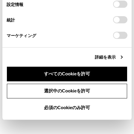
選
デバイスにすべてのCookie(クッキー)が保存されることに同
設定情報
る方は、当社のお客様相談窓口（0800-700-7700）までご
択
検索履歴
意したことになります。Cookie(クッキー)のオプトアウト、
連絡ください。
設定の変更、同意を撤回したりするにあたっては、当社の
統計
「
Cookie（クッキー）情報の取り扱いについて
お車に関するお問い合わせ・ご相談は
」をご覧くだ
履歴がありません
さい。
https://toyota.jp/faq/?
マーケティング
site_domain=default#otoiawase
までお願いします。
詳細を表示
ブックマーク
あとで読む
すべてのCookieを許可
個人情報の取扱いについて
同意しない
同意する
サイト利用について
選択中のCookieを許可
お問い合わせ
©1995-2026 TOYOTA MOTOR CORPORATION. ALL RIGHTS RESERVED.
必須のCookieのみ許可