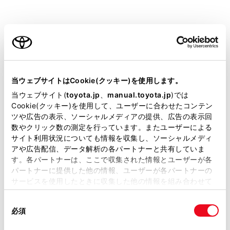
PRIUS PHEV
取扱説明書
ご利用の条件
当サイトには、全ての取扱説明書及び補足資料、正誤表等
ビジュアル検索
さくいん検索
よくある
が掲載されているわけではありません。
当ウェブサイトはCookie(クッキー)を使用します。
お問い合わせ
掲載している取扱説明書はお客様の年式に合致しない場合
当ウェブサイト(
toyota.jp
、
manual.toyota.jp
)では
があります。
Cookie(クッキー)を使用して、ユーザーに合わせたコンテン
緊急対応一覧
警告灯/表示灯一覧
ツや広告の表示、ソーシャルメディアの提供、広告の表示回
取扱説明書は、弊社が著作権その他の知的財産権を保有し
数やクリック数の測定を行っています。またユーザーによる
ます。弊社の許可なく、取扱説明書の一部または全部を、
サイト利用状況についても情報を収集し、ソーシャルメディ
複製、複写、改変もしくは配信等することはできません。
アや広告配信、データ解析の各パートナーと共有していま
閲覧履歴
す。各パートナーは、ここで収集された情報とユーザーが各
当サイトの利用、または利用できなかったことにより万一
パートナーに提供した他の情報、ユーザーが各パートナーの
損害が生じても、弊社は一切責任を負いません。
サービスを使用したときに収集した他の情報を組み合わせて
履歴がありません
掲載内容は予告なく変更、またはサービスを中止すること
使用することがあります。当ウェブサイトの使用を続行する
があります。
同
とCookie(クッキー)に同意したこととなります。
必須
意
当サイト（取扱説明書）では、利便性向上のためにお客様
の
「すべてのCookieを許可」をクリックすることで、お客様の
の閲覧履歴、検索履歴を保持しています。削除を希望され