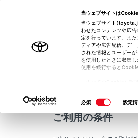
HARRIER
取扱説明書
当ウェブサイトはCooki
万一の場合には
当ウェブサイト(
toyota.
ホーム
わせたコンテンツや広告
パンク
定を行っています。また
はじめに
ディアや広告配信、デー
された情報とユーザーが
安全・安心のために
メニュー
を使用したときに収集し
走行に関する情報表示
使用を続行するとCook
運転する前に
タイヤパン
「すべてのCookieを
運転
タイヤがパ
ー)が保存されることに同
室内装備・機能
程度の軽度
更、同意を撤回したりす
タイヤの損
同
必須
設定情
マルチメディア
て
」をご覧ください。
ないパンク
意
お手入れのしかた
ご利用の条件
の
タイヤパン
万一の場合には
選
い。
択
車両情報