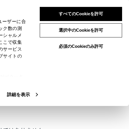
すべてのCookieを許可
、ユーザーに合
ック数の測
急修理キット装着車）
選択中のCookieを許可
ーシャルメ
ここで収集
必須のCookieのみ許可
のサービス
ブサイトの
せん。
ie(クッキ
ことができます。釘やネジなどが刺さった
、設定の変
修理できるタイヤは1本です）。パンクした
扱いについ
詳細を表示
ります。（→
応急修理キットで修理でき
るだけ早くタイヤを修理・交換してくださ