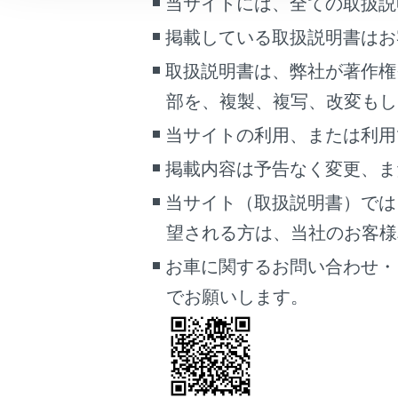
当サイトには、全ての取扱説
こんなときは
警告
掲載している取扱説明書はお
ブックマーク
タイ
取扱説明書は、弊社が著作権
あとで読む
部を、複製、複写、改変もし
パン
短い
PDFで見る
当サイトの利用、または利用
です
車両
掲載内容は予告なく変更、ま
マルチメディア
当サイト（取扱説明書）では
画面表示設定
応急修理
望される方は、当社のお客様相談
個人情報の取扱いについて
お車に関するお問い合わせ・
タイヤパ
サイト利用について
でお願いします。
お問い合わせ
タイヤパ
タイヤパ