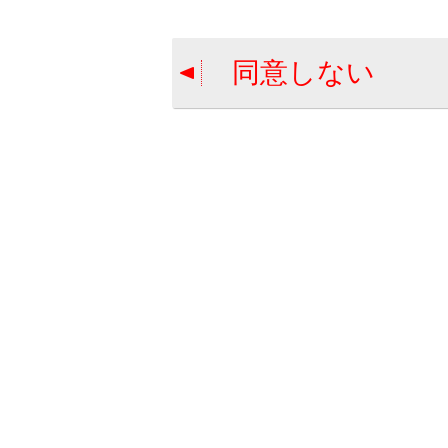
ジャッキ
同意しない
応急修理
合わせて見ら
パンクしたと
バッテリーが
警告メッセー