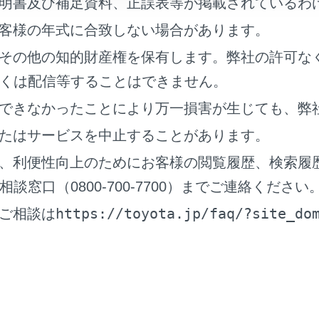
明書及び補足資料、正誤表等が掲載されているわ
客様の年式に合致しない場合があります。
ヤがパンクしたとき
その他の知的財産権を保有します。弊社の許可な
くは配信等することはできません。
クしたまま走行しないでください。
距離でも、タイヤとホイールが修理できないほど損傷したり、
できなかったことにより万一損害が生じても、弊
。
たはサービスを中止することがあります。
、利便性向上のためにお客様の閲覧履歴、検索履
する前に
窓口（0800-700-7700）までご連絡ください
https://toyota.jp/faq/?site_do
ご相談は
ンク応急修理キット・工具の搭載位置
ンク応急修理キットの内容／各部の名称
ンク応急修理キットを取り出すには