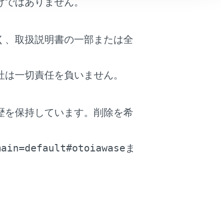
けではありません。
く、取扱説明書の一部または全
思わぬ事故につながるおそれがあり危険
社は一切責任を負いません。
歴を保持しています。削除を希
。
main=default#otoiawase
ま