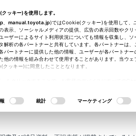
e(クッキー)を使用します。
緊急時の対処法
jp
、
manual.toyota.jp
)ではCookie(クッキー)を使用して
の表示、ソーシャルメディアの提供、広告の表示回数やクリ
したときは（タイヤパンク応
ユーザーによるサイト利用状況についても情報を収集し、ソ
タ解析の各パートナーと共有しています。各パートナーは、
各パートナーに提供した他の情報、ユーザーが各パートナー
た他の情報を組み合わせて使用することがあります。当ウェ
ie(クッキー)に同意したこととなります。
ク応急修理キット装着車には、応急用タイヤが搭載されていま
許可」をクリックすることで、お客様のデバイスにすべてのCook
ンクしたときは、タイヤパンク応急修理キットで応急修理する
意したことになります。Cookie(クッキー)のオプトアウト
なパンクを応急修理できます（パンク補修液1本につき、応急
るにあたっては、当社の「
Cookie（クッキー）情報の取り
傷状況により、応急修理キットでは応急修理できない場合があ
報
統計
マーケティング
）
ク応急修理キットによる応急修理は、一時的な処置です。でき