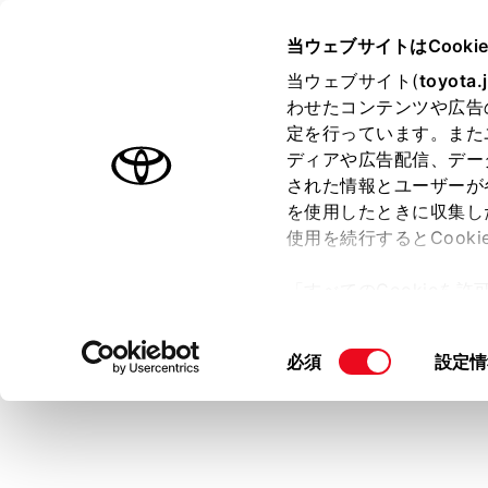
HARRIER
取扱説明書
当ウェブサイトはCooki
マルチメディア
当ウェブサイト(
toyota.
ホーム
わせたコンテンツや広告
自動割
定を行っています。また
はじめに
ディアや広告配信、デー
された情報とユーザーが
安全・安心のために
を使用したときに収集し
走行に関する情報表示
使用を続行するとCook
運転する前に
割込情報の
「すべてのCookieを
運転
ー)が保存されることに同
室内装備・機能
メイン
更、同意を撤回したりす
同
必須
設定情
マルチメディア
て
」をご覧ください。
[VIC
意
お手入れのしかた
各項目
の
タッチ
万一の場合には
選
択
表
車両情報