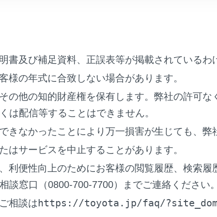
[VICS注意警戒情報]：VICS注意警戒情報を表示します。
[VICS文字情報]：VICS文字情報を表示します。
[VICS図形情報]：VICS図形情報を表示します。
明書及び補足資料、正誤表等が掲載されているわ
[ETC2.0表示情報]：ETC2.0道路交通情報を表示します。
客様の年式に合致しない場合があります。
[ETC2.0注意警戒情報]：ETC2.0安全運転支援（注意警戒情
その他の知的財産権を保有します。弊社の許可な
[VICS/ETC2.0表示時間]：VICSおよびETC2.0割込情報の
くは配信等することはできません。
声／音設定
できなかったことにより万一損害が生じても、弊
[VICS割込音]：VICS割込情報の表示時にブザー音を出力します
たはサービスを中止することがあります。
[ETC2.0割込音]：ETC2.0割込情報の表示時にブザー音を出力
、利便性向上のためにお客様の閲覧履歴、検索履
[ETC2.0音声案内]：長文読上げ情報以外の音声情報の発話を設
窓口（0800-700-7700）までご連絡ください
https://toyota.jp/faq/?site_do
ご相談は