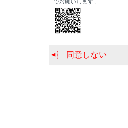
でお願いします。
自
報
E
設
E
同意しない
す
出
E
き
V
る