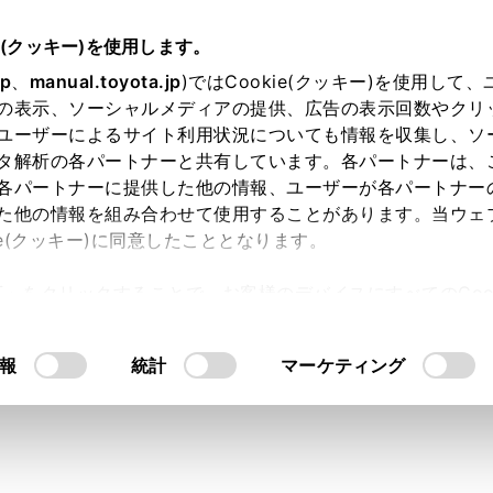
e(クッキー)を使用します。
ナビゲーション
VICS・交通情報
jp
、
manual.toyota.jp
)ではCookie(クッキー)を使用して
の表示、ソーシャルメディアの提供、広告の表示回数やクリ
込を設定する
ユーザーによるサイト利用状況についても情報を収集し、ソ
タ解析の各パートナーと共有しています。各パートナーは、
各パートナーに提供した他の情報、ユーザーが各パートナー
た他の情報を組み合わせて使用することがあります。当ウェ
ie(クッキー)に同意したこととなります。
表示／非表示の設定、および割込情報の表示時間の調整をする
許可」をクリックすることで、お客様のデバイスにすべてのCook
意したことになります。Cookie(クッキー)のオプトアウト
メニューの[
]にタッチします。
るにあたっては、当社の「
Cookie（クッキー）情報の取り
報
統計
マーケティング
S/ETC2.0/TSPS]にタッチします。
を設定します。
するごとに、ON/OFFが切りかわります。
示設定