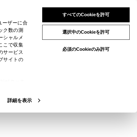
すべてのCookieを許可
、ユーザーに合
ック数の測
選択中のCookieを許可
ーシャルメ
ここで収集
必須のCookieのみ許可
のサービス
ブサイトの
ことができます。
ie(クッキ
、設定の変
扱いについ
詳細を表示