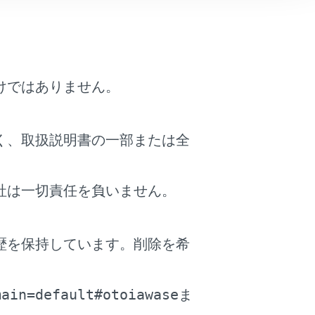
けではありません。
報）案内を表示します。
く、取扱説明書の一部または全
表示時間を設定します。
社は一切責任を負いません。
。
します。
歴を保持しています。削除を希
定します。
。
main=default#otoiawase
ま