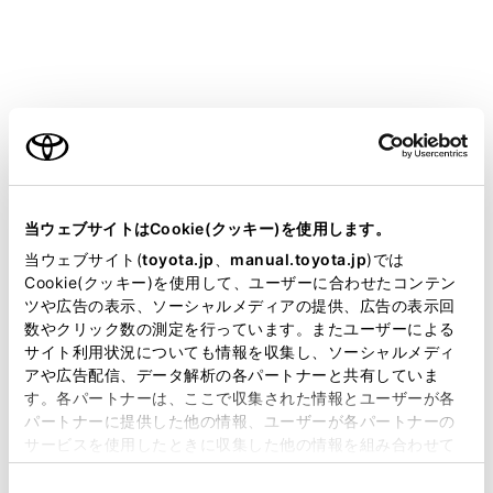
す。（→
お気に入り地点を目的地に設定する
）
お気に入り地点を登録しているときのみ使用できま
す。
目的地履歴（過去に設定した目的地）の地点のリス
ご利用の条件
トを表示します。（→
履歴で目的地を検索する
）
目的地履歴が存在するときのみ使用できます。
当サイトには、全ての取扱説明書及び補足資料、正誤表等
住所で検索します。
（→
住所で目的地を検索す
が掲載されているわけではありません。
る
）
当ウェブサイトはCookie(クッキー)を使用します。
掲載している取扱説明書はお客様の年式に合致しない場合
当ウェブサイト(
toyota.jp
、
manual.toyota.jp
)では
電話番号で検索します。
（→
電話番号で目的地
があります。
Cookie(クッキー)を使用して、ユーザーに合わせたコンテン
を検索する
）
ツや広告の表示、ソーシャルメディアの提供、広告の表示回
取扱説明書は、弊社が著作権その他の知的財産権を保有し
マップコードで検索します。（→
マップコードで
数やクリック数の測定を行っています。またユーザーによる
ます。弊社の許可なく、取扱説明書の一部または全部を、
サイト利用状況についても情報を収集し、ソーシャルメディ
目的地を検索する
）
複製、複写、改変もしくは配信等することはできません。
アや広告配信、データ解析の各パートナーと共有していま
スマートフォンからあらかじめ送信されたおでかけ
す。各パートナーは、ここで収集された情報とユーザーが各
当サイトの利用、または利用できなかったことにより万一
プランの地点のリストを表示します。
（→
おで
パートナーに提供した他の情報、ユーザーが各パートナーの
損害が生じても、弊社は一切責任を負いません。
サービスを使用したときに収集した他の情報を組み合わせて
かけプランで目的地を検索する
）
掲載内容は予告なく変更、またはサービスを中止すること
使用することがあります。当ウェブサイトの使用を続行する
自宅を目的地としてルート探索を開始します。
があります。
同
とCookie(クッキー)に同意したこととなります。