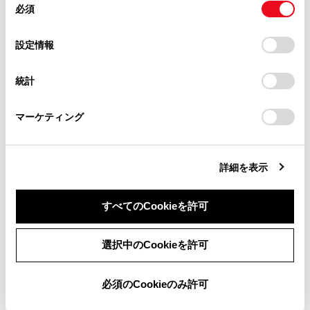
必須
（→
自宅を目的地に設定する
）
意
当サイト（取扱説明書）では、利便性向上のためにお客様
の
「すべてのCookieを許可」をクリックすることで、お客様の
自宅を登録していない場合は、[
]にタッチし、登
の閲覧履歴、検索履歴を保持しています。削除を希望され
選
デバイスにすべてのCookie(クッキー)が保存されることに同
設定情報
録します。
る方は、当社のお客様相談窓口（0800-700-7700）までご
択
意したことになります。Cookie(クッキー)のオプトアウト、
連絡ください。
名称部分をタッチすると、全ルート図表示画面
設定の変更、同意を撤回したりするにあたっては、当社の
統計
「
Cookie（クッキー）情報の取り扱いについて
お車に関するお問い合わせ・ご相談は
」をご覧くだ
（→
全ルート図表示画面の見方
）が表示されま
さい。
https://toyota.jp/faq/?
す。[開始]にタッチすると、すぐにルート案内が始
マーケティング
site_domain=default#otoiawase
までお願いします。
まります。
詳細を表示
文字入力で目的地を検索する
すべてのCookieを許可
自宅を登録する
同意しない
同意する
選択中のCookieを許可
自宅を目的地に設定する
必須のCookieのみ許可
お気に入り地点を目的地に設定する