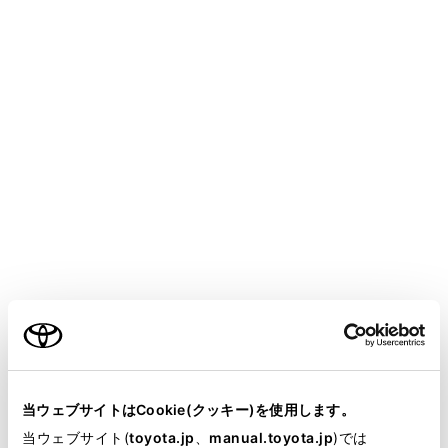
HARRIER
取扱説明書
マルチメディア
ETCの利用
ETC の操作
ETC2.0 ユニットの使い方
メニュー
ETC2.0 ユニットについて
ご利用の条件
ETC カードを挿入する
当サイトには、全ての取扱説明書及び補足資料、正誤表等
が掲載されているわけではありません。
ETC カードを抜く
当ウェブサイトはCookie(クッキー)を使用します。
掲載している取扱説明書はお客様の年式に合致しない場合
当ウェブサイト(
toyota.jp
、
manual.toyota.jp
)では