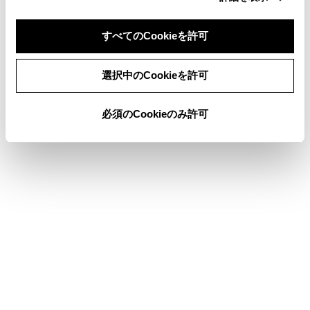
ETC サービスについて
すべてのCookieを許可
同意しない
同意する
選択中のCookieを許可
このページは役に立ちましたか？
必須のCookieのみ許可
はい
いいえ
ブックマーク
あとで読む
個人情報の取扱いについて
サイト利用について