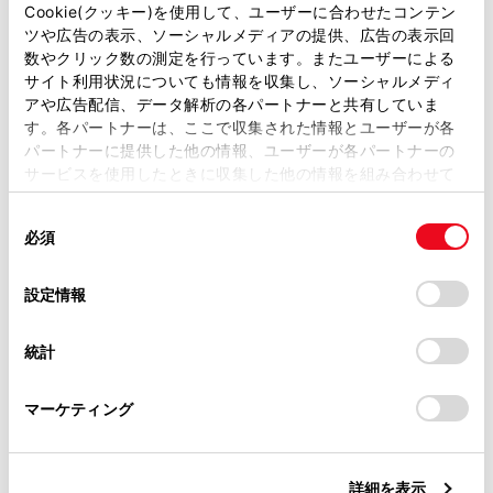
があります。
Cookie(クッキー)を使用して、ユーザーに合わせたコンテン
ETC ゲート（入口・出口／精算用）の通過に
ツや広告の表示、ソーシャルメディアの提供、広告の表示回
ついて
取扱説明書は、弊社が著作権その他の知的財産権を保有し
数やクリック数の測定を行っています。またユーザーによる
ます。弊社の許可なく、取扱説明書の一部または全部を、
サイト利用状況についても情報を収集し、ソーシャルメディ
複製、複写、改変もしくは配信等することはできません。
利用履歴を確認する
アや広告配信、データ解析の各パートナーと共有していま
す。各パートナーは、ここで収集された情報とユーザーが各
当サイトの利用、または利用できなかったことにより万一
パートナーに提供した他の情報、ユーザーが各パートナーの
損害が生じても、弊社は一切責任を負いません。
音量を調整する
サービスを使用したときに収集した他の情報を組み合わせて
掲載内容は予告なく変更、またはサービスを中止すること
使用することがあります。当ウェブサイトの使用を続行する
があります。
同
セットアップ情報を確認する
とCookie(クッキー)に同意したこととなります。
必須
意
当サイト（取扱説明書）では、利便性向上のためにお客様
の
「すべてのCookieを許可」をクリックすることで、お客様の
の閲覧履歴、検索履歴を保持しています。削除を希望され
選
デバイスにすべてのCookie(クッキー)が保存されることに同
設定情報
る方は、当社のお客様相談窓口（0800-700-7700）までご
択
意したことになります。Cookie(クッキー)のオプトアウト、
連絡ください。
設定の変更、同意を撤回したりするにあたっては、当社の
統計
「
Cookie（クッキー）情報の取り扱いについて
お車に関するお問い合わせ・ご相談は
」をご覧くだ
さい。
https://toyota.jp/faq/?
合わせて見られているページ
マーケティング
site_domain=default#otoiawase
までお願いします。
ETC 画面の操作
詳細を表示
ETC の設定