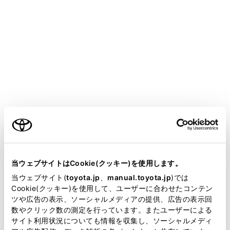
HARRIER
取扱説明書
マルチメディア
ハンズフリー電話
通話中の操作
電話を切る
ご利用の条件
ハンズフリー電話を切るには、いくつかの方法がありま
す。
当サイトには、全ての取扱説明書及び補足資料、正誤表等
が掲載されているわけではありません。
当ウェブサイトはCookie(クッキー)を使用します。
通話中に、次のいずれかの操作をします。
掲載している取扱説明書はお客様の年式に合致しない場合
当ウェブサイト(
toyota.jp
、
manual.toyota.jp
)では
ステアリングの[
]スイッチを押します。
があります。
Cookie(クッキー)を使用して、ユーザーに合わせたコンテン
ツや広告の表示、ソーシャルメディアの提供、広告の表示回
取扱説明書は、弊社が著作権その他の知的財産権を保有し
発信中または通話画面で、[
]にタッチしま
数やクリック数の測定を行っています。またユーザーによる
ます。弊社の許可なく、取扱説明書の一部または全部を、
す。
サイト利用状況についても情報を収集し、ソーシャルメディ
複製、複写、改変もしくは配信等することはできません。