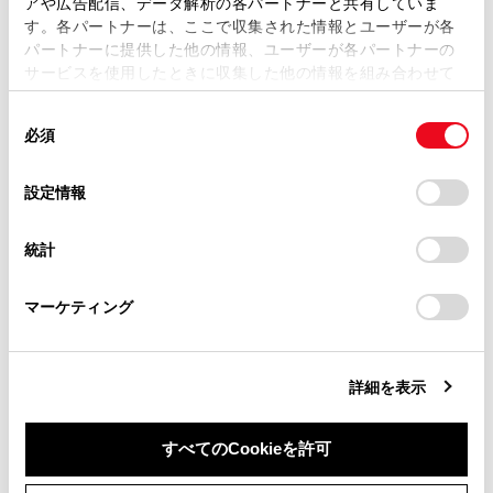
アや広告配信、データ解析の各パートナーと共有していま
携帯電話の操作で電話を切ります。
す。各パートナーは、ここで収集された情報とユーザーが各
当サイトの利用、または利用できなかったことにより万一
パートナーに提供した他の情報、ユーザーが各パートナーの
損害が生じても、弊社は一切責任を負いません。
サービスを使用したときに収集した他の情報を組み合わせて
掲載内容は予告なく変更、またはサービスを中止すること
使用することがあります。当ウェブサイトの使用を続行する
があります。
同
とCookie(クッキー)に同意したこととなります。
必須
意
当サイト（取扱説明書）では、利便性向上のためにお客様
の
「すべてのCookieを許可」をクリックすることで、お客様の
の閲覧履歴、検索履歴を保持しています。削除を希望され
選
デバイスにすべてのCookie(クッキー)が保存されることに同
設定情報
合わせて見られているページ
る方は、当社のお客様相談窓口（0800-700-7700）までご
択
意したことになります。Cookie(クッキー)のオプトアウト、
連絡ください。
設定の変更、同意を撤回したりするにあたっては、当社の
統計
ハンズフリー電話が故障したとお考えになる前に
「
Cookie（クッキー）情報の取り扱いについて
お車に関するお問い合わせ・ご相談は
」をご覧くだ
さい。
https://toyota.jp/faq/?
ハンズフリー電話を切りかえる
マーケティング
site_domain=default#otoiawase
までお願いします。
割込着信の電話に出る
詳細を表示
このページは役に立ちましたか？
すべてのCookieを許可