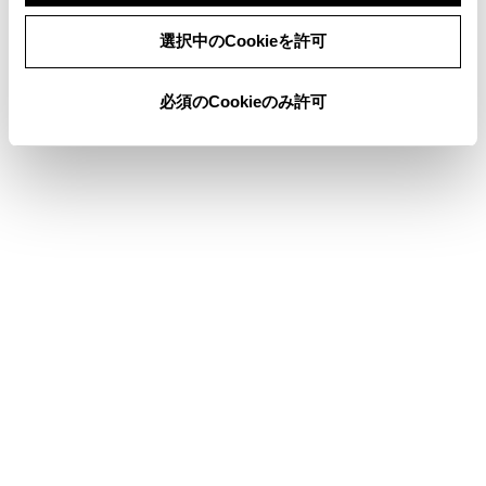
連絡先のデータを修正する
同意しない
同意する
選択中のCookieを許可
連絡先のデータを削除する
必須のCookieのみ許可
合わせて見られているページ
ハンズフリー電話が故障したとお考えになる前に
ハンズフリー電話を切りかえる
電話を切る
このページは役に立ちましたか？