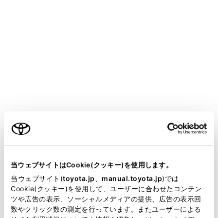
[自動転送]がON に設定されている場合、マルチメデ
ィアシステムの連絡先に新規で追加できません。[自
動転送]をOFF にしてから行ってください。
（→
Bluetooth®機器を設定する
）
Apple CarPlay/Android Autoを接続しているときは、
この機能を使用できません。
メインメニューの[
]にタッチします。
[連絡先の更新]にタッチします。
ご利用の条件
[新規作成]にタッチします。
各項目を選択して入力します。
当サイトには、全ての取扱説明書及び補足資料、正誤表等
が掲載されているわけではありません。
当ウェブサイトはCookie(クッキー)を使用します。
掲載している取扱説明書はお客様の年式に合致しない場合
当ウェブサイト(
toyota.jp
、
manual.toyota.jp
)では
があります。
Cookie(クッキー)を使用して、ユーザーに合わせたコンテン
ツや広告の表示、ソーシャルメディアの提供、広告の表示回
取扱説明書は、弊社が著作権その他の知的財産権を保有し
数やクリック数の測定を行っています。またユーザーによる
ます。弊社の許可なく、取扱説明書の一部または全部を、