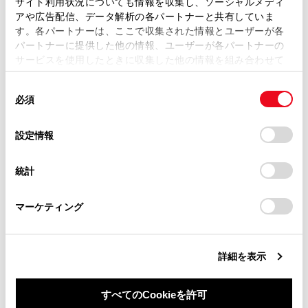
サイト利用状況についても情報を収集し、ソーシャルメディ
複製、複写、改変もしくは配信等することはできません。
アや広告配信、データ解析の各パートナーと共有していま
す。各パートナーは、ここで収集された情報とユーザーが各
当サイトの利用、または利用できなかったことにより万一
パートナーに提供した他の情報、ユーザーが各パートナーの
損害が生じても、弊社は一切責任を負いません。
サービスを使用したときに収集した他の情報を組み合わせて
掲載内容は予告なく変更、またはサービスを中止すること
使用することがあります。当ウェブサイトの使用を続行する
[電話番号を追加]にタッチすると、追加の電話番
があります。
同
とCookie(クッキー)に同意したこととなります。
必須
号を設定できます。
意
当サイト（取扱説明書）では、利便性向上のためにお客様
の
「すべてのCookieを許可」をクリックすることで、お客様の
の閲覧履歴、検索履歴を保持しています。削除を希望され
電話番号が入力されていない場合、電話番号
選
デバイスにすべてのCookie(クッキー)が保存されることに同
設定情報
る方は、当社のお客様相談窓口（0800-700-7700）までご
を追加することはできません。
択
意したことになります。Cookie(クッキー)のオプトアウト、
連絡ください。
設定の変更、同意を撤回したりするにあたっては、当社の
統計
電話番号の種別（自宅や携帯など）を選択できま
「
Cookie（クッキー）情報の取り扱いについて
お車に関するお問い合わせ・ご相談は
」をご覧くだ
さい。
https://toyota.jp/faq/?
す。
マーケティング
site_domain=default#otoiawase
までお願いします。
[保存]にタッチします。
名前、読み仮名、電話番号のすべてが入力されて
詳細を表示
いないと登録できません。
すべてのCookieを許可