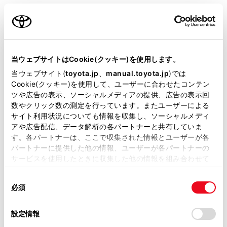
ご利用の条件
情報の番号（[1]/[2]/[3]...）にタッチします。
[<]／[>]または[自動送り]にタッチします。
当サイトには、全ての取扱説明書及び補足資料、正誤表等
前回情報を表示させたときに[自動送り]にタッチ
が掲載されているわけではありません。
当ウェブサイトはCookie(クッキー)を使用します。
していると、情報を表示すると同時に自動送りが
掲載している取扱説明書はお客様の年式に合致しない場合
開始されます。
当ウェブサイト(
toyota.jp
、
manual.toyota.jp
)では
があります。
Cookie(クッキー)を使用して、ユーザーに合わせたコンテン
情報のページを送るときは、[<]／[>]にタッチし
ツや広告の表示、ソーシャルメディアの提供、広告の表示回
取扱説明書は、弊社が著作権その他の知的財産権を保有し
ます。
数やクリック数の測定を行っています。またユーザーによる
ます。弊社の許可なく、取扱説明書の一部または全部を、
サイト利用状況についても情報を収集し、ソーシャルメディ
複製、複写、改変もしくは配信等することはできません。
[自動送り]にタッチすると、情報が自動で送られ
アや広告配信、データ解析の各パートナーと共有していま
ます。すべての情報が表示されたあとは、最初の
す。各パートナーは、ここで収集された情報とユーザーが各
当サイトの利用、または利用できなかったことにより万一
パートナーに提供した他の情報、ユーザーが各パートナーの
ページに戻ります。走行中は自動送りできませ
損害が生じても、弊社は一切責任を負いません。
サービスを使用したときに収集した他の情報を組み合わせて
ん。
掲載内容は予告なく変更、またはサービスを中止すること
使用することがあります。当ウェブサイトの使用を続行する
があります。
同
とCookie(クッキー)に同意したこととなります。
情報の自動送りを中止するときは、[停止]にタッ
必須
意
当サイト（取扱説明書）では、利便性向上のためにお客様
チします。
の
「すべてのCookieを許可」をクリックすることで、お客様の
の閲覧履歴、検索履歴を保持しています。削除を希望され
選
デバイスにすべてのCookie(クッキー)が保存されることに同
自動送り中に[<]／[>]にタッチして、情報を送っ
設定情報
る方は、当社のお客様相談窓口（0800-700-7700）までご
択
意したことになります。Cookie(クッキー)のオプトアウト、
たときは、自動送りは中止されます。