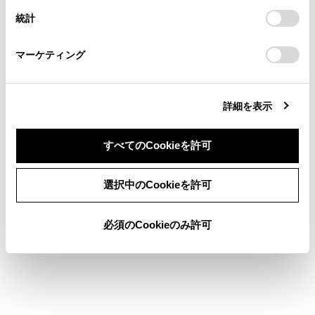
連絡ください。
設定の変更、同意を撤回したりするにあたっては、当社の
統計
「
Cookie（クッキー）情報の取り扱いについて
お車に関するお問い合わせ・ご相談は
」をご覧くだ
[目次]にタッチすると、手順5の画面に戻りま
さい。
https://toyota.jp/faq/?
す。
マーケティング
site_domain=default#otoiawase
までお願いします。
詳細を表示
すべてのCookieを許可
合わせて見られているページ
同意しない
同意する
選択中のCookieを許可
コネクティッドナビ
地図を更新する
必須のCookieのみ許可
ETC2.0の個人・プライバシー情報消去について
このページは役に立ちましたか？