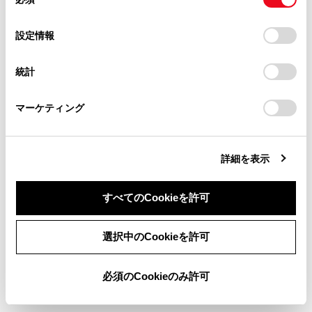
意
[現在地補正]
自車位置を修
当サイト（取扱説明書）では、利便性向上のためにお客様
の
「すべてのCookieを許可」をクリックすることで、お客様の
の閲覧履歴、検索履歴を保持しています。削除を希望され
選
デバイスにすべてのCookie(クッキー)が保存されることに同
設定情報
る方は、当社のお客様相談窓口（0800-700-7700）までご
択
意したことになります。Cookie(クッキー)のオプトアウト、
連絡ください。
設定の変更、同意を撤回したりするにあたっては、当社の
統計
お気に入り設定
「
Cookie（クッキー）情報の取り扱いについて
お車に関するお問い合わせ・ご相談は
」をご覧くだ
さい。
https://toyota.jp/faq/?
マーケティング
site_domain=default#otoiawase
までお願いします。
現在地を修正する
ハートフル音声を設定する
詳細を表示
すべてのCookieを許可
同意しない
同意する
選択中のCookieを許可
合わせて見られているページ
必須のCookieのみ許可
画面モードを切りかえる