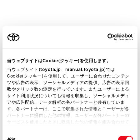
ご利用の条件
当サイトには、全ての取扱説明書及び補足資料、正誤表等
が掲載されているわけではありません。
当ウェブサイトはCookie(クッキー)を使用します。
掲載している取扱説明書はお客様の年式に合致しない場合
設定項目
当ウェブサイト(
toyota.jp
、
manual.toyota.jp
)では
があります。
Cookie(クッキー)を使用して、ユーザーに合わせたコンテン
ツや広告の表示、ソーシャルメディアの提供、広告の表示回
取扱説明書は、弊社が著作権その他の知的財産権を保有し
目的地検索の
[目的地履歴の消去]
数やクリック数の測定を行っています。またユーザーによる
す。すべて削
ます。弊社の許可なく、取扱説明書の一部または全部を、
サイト利用状況についても情報を収集し、ソーシャルメディ
複製、複写、改変もしくは配信等することはできません。
アや広告配信、データ解析の各パートナーと共有していま
す。各パートナーは、ここで収集された情報とユーザーが各
[お気に入り]
お気に入りを
当サイトの利用、または利用できなかったことにより万一
パートナーに提供した他の情報、ユーザーが各パートナーの
損害が生じても、弊社は一切責任を負いません。
サービスを使用したときに収集した他の情報を組み合わせて
[ハートフル音声]
ハートフル音
掲載内容は予告なく変更、またはサービスを中止すること
使用することがあります。当ウェブサイトの使用を続行する
があります。
同
とCookie(クッキー)に同意したこととなります。
必須