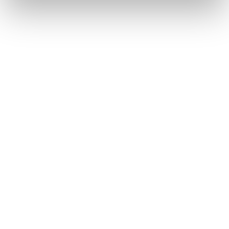
各ソースの音を調整する
サウンドやメディアの設定を変更する
このページは役に立ちましたか？
はい
いいえ
ブックマーク
あとで読む
個人情報の取扱いについて
サイト利用について