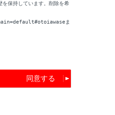
歴を保持しています。削除を希
。
main=default#otoiawase
ま
のときは、前のファイルの先頭から再生し
その位置から再生します。
同意する
送りします。手を離すと、その位置から再