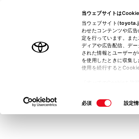
HARRIER
取扱説明書
当ウェブサイトはCooki
マルチメディア
当ウェブサイト(
toyota.
ホーム
わせたコンテンツや広告
USB
定を行っています。また
はじめに
ディアや広告配信、デー
された情報とユーザーが
安全・安心のために
を使用したときに収集し
走行に関する情報表示
使用を続行するとCook
運転する前に
USB T
「すべてのCookieを
（→
US
運転
ー)が保存されることに同
その機器名
室内装備・機能
更、同意を撤回したりす
同
必須
設定情
マルチメディア
て
」をご覧ください。
USBメモ
意
お手入れのしかた
の
メイン
万一の場合には
選
[オー
択
車両情報