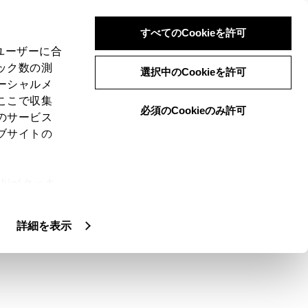
すべてのCookieを許可
、ユーザーに合
ック数の測
する
選択中のCookieを許可
ーシャルメ
ここで収集
必須のCookieのみ許可
のサービス
ブサイトの
て、音楽や映像を楽しむことができます。
ie(クッキ
モリーを接続すると、ソース選択画面には、
、設定の変
とがあります。
扱いについ
詳細を表示