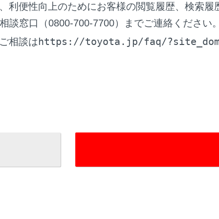
、利便性向上のためにお客様の閲覧履歴、検索履
窓口（0800-700-7700）までご連絡ください
https://toyota.jp/faq/?site_do
ご相談は
]：再生中のファイルの先頭から再生します。ファイルの先頭
す。タッチし続けると、映像を早もどしします。手を離すと、
]：映像の再生を一時停止します。
]：映像を再生します。
]：ファイルが切りかわります。タッチし続けると、映像を早
します。一時停止中にタッチし続けると、スロー再生します。
]：全画面表示にします。