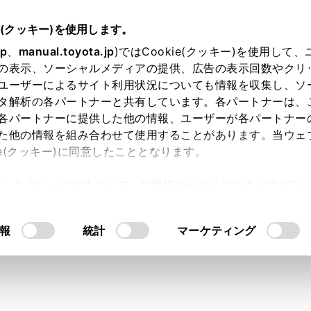
e(クッキー)を使用します。
オーディオシステム
USBメモリーの操作
jp
、
manual.toyota.jp
)ではCookie(クッキー)を使用して
の表示、ソーシャルメディアの提供、広告の表示回数やクリ
メモリーの動画ファイルを再生
ユーザーによるサイト利用状況についても情報を収集し、ソ
タ解析の各パートナーと共有しています。各パートナーは、
各パートナーに提供した他の情報、ユーザーが各パートナー
た他の情報を組み合わせて使用することがあります。当ウェ
ie(クッキー)に同意したこととなります。
ype-C端子に接続したUSBメモリー内の動画ファイルを再生し
許可」をクリックすることで、お客様のデバイスにすべてのCook
Bメモリーから再生できる動画データについての情報
）USBメ
意したことになります。Cookie(クッキー)のオプトアウト
称のボタンが表示されます。機器によっては、表示されないこ
るにあたっては、当社の「
Cookie（クッキー）情報の取り
報
統計
マーケティング
リーを接続してください。（→
USB機器を接続する
）
メニューの[
]にタッチします。
ディオ選択]にタッチします。