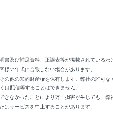
]：再生中のファイルの先頭から再生します。ファイルの先頭
す。タッチし続けると、映像を早もどしします。手を離すと、
]：映像の再生を一時停止します。
]：映像を再生します。
]：ファイルが切りかわります。タッチし続けると、映像を早
します。一時停止中にタッチし続けると、スロー再生します。
移動]：操作ボタンが移動します。操作ボタンが映像に重なって
明書及び補足資料、正誤表等が掲載されているわ
。
客様の年式に合致しない場合があります。
]：操作画面表示にします。
その他の知的財産権を保有します。弊社の許可な
作画面で操作する
くは配信等することはできません。
作画面を表示するときは、全画面で[
]にタッチします。
できなかったことにより万一損害が生じても、弊
たはサービスを中止することがあります。