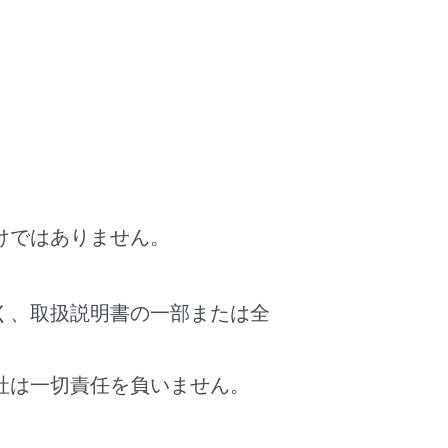
のときは、前のファイルの先頭から再生し
その位置から再生します。
送りします。手を離すと、その位置から再
見づらいときに、操作ボタンを移動できま
けではありません。
く、取扱説明書の一部または全
社は一切責任を負いません。