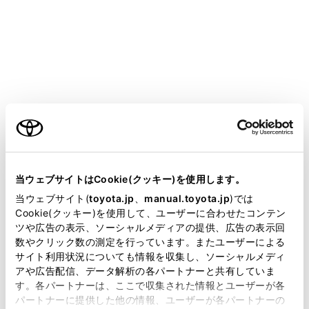
HARRIER
取扱説明書
運転
運転支援装置について
ドライブモードセレクトスイッ
チ
ご利用の条件
当サイトには、全ての取扱説明書及び補足資料、正誤表等
が掲載されているわけではありません。
当ウェブサイトはCookie(クッキー)を使用します。
走行・使用状況に合わせて走行モードを選択できます。
掲載している取扱説明書はお客様の年式に合致しない場合
当ウェブサイト(
toyota.jp
、
manual.toyota.jp
)では
があります。
Cookie(クッキー)を使用して、ユーザーに合わせたコンテン
ツや広告の表示、ソーシャルメディアの提供、広告の表示回
取扱説明書は、弊社が著作権その他の知的財産権を保有し
走行モードを選択するには
数やクリック数の測定を行っています。またユーザーによる
ます。弊社の許可なく、取扱説明書の一部または全部を、
サイト利用状況についても情報を収集し、ソーシャルメディ
複製、複写、改変もしくは配信等することはできません。
アや広告配信、データ解析の各パートナーと共有していま
す。各パートナーは、ここで収集された情報とユーザーが各
当サイトの利用、または利用できなかったことにより万一
パートナーに提供した他の情報、ユーザーが各パートナーの
損害が生じても、弊社は一切責任を負いません。