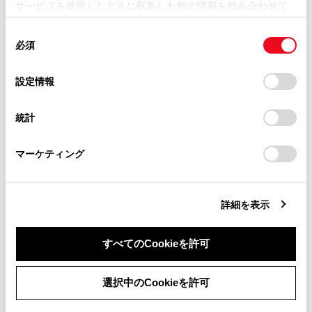
サービスを使用したときに収集した他の情報を組み合わせて
掲載内容は予告なく変更、またはサービスを中止すること
使用することがあります。当ウェブサイトの使用を続行する
があります。
同
とCookie(クッキー)に同意したこととなります。
合わせて見られているページ
必須
意
当サイト（取扱説明書）では、利便性向上のためにお客様
の
「すべてのCookieを許可」をクリックすることで、お客様の
の閲覧履歴、検索履歴を保持しています。削除を希望され
選
デバイスにすべてのCookie(クッキー)が保存されることに同
ランプスイッチ
設定情報
る方は、当社のお客様相談窓口（0800-700-7700）までご
択
意したことになります。Cookie(クッキー)のオプトアウト、
連絡ください。
給油口の開け方
設定の変更、同意を撤回したりするにあたっては、当社の
統計
「
Cookie（クッキー）情報の取り扱いについて
お車に関するお問い合わせ・ご相談は
」をご覧くだ
PCS（プリクラッシュセーフティ）
さい。
https://toyota.jp/faq/?
マーケティング
site_domain=default#otoiawase
までお願いします。
このページは役に立ちましたか？
詳細を表示
すべてのCookieを許可
はい
いいえ
同意しない
同意する
選択中のCookieを許可