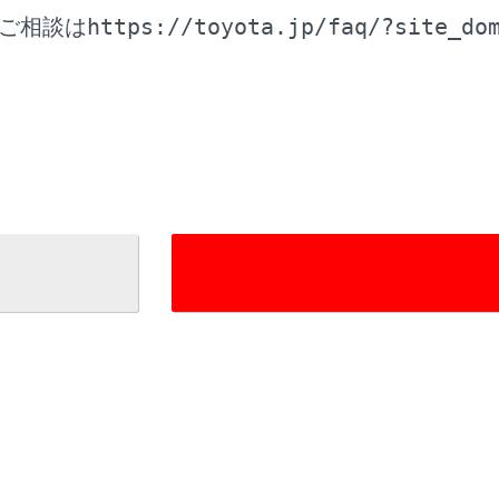
https://toyota.jp/faq/?site_do
ご相談は
OWER/VOLUMEノブ（8インチディスプレイ）でも変更でき
更する
）
pple CarPlay/Android Autoを接続中に、もう一台のApple Car
せん。
Phoneの商標は、アイホン株式会社のライセンスにもとづき使
pple CarPlay/Android Autoは、Apple社/Google
いる機器のオペレーティングシステム、ハードウェアおよびソフ
arPlay/Android Autoの仕様の変更により、その機能お
とがあります。
pple CarPlayまたはAndroid Autoでサポートされてい
イトをご覧ください。
pple CarPlay/Android Autoを使用しているあいだ、
れのアプリケーション発行元および携帯電話サービスプロバイ
プリケーションをダウンロードして使用することにより、それ