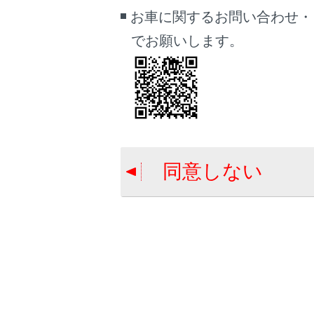
お車に関するお問い合わせ・
P
変
でお願いします。
A
ま
i
A
て
C
同意しない
こ
A
サ
A
ぞ
ア