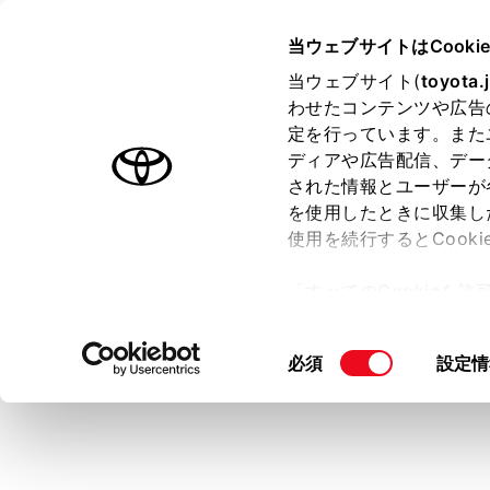
HARRIER
取扱説明書
当ウェブサイトはCooki
マルチメディア
当ウェブサイト(
toyota.
ホーム
わせたコンテンツや広告
Apple
定を行っています。また
はじめに
ディアや広告配信、デー
された情報とユーザーが
安全・安心のために
を使用したときに収集し
走行に関する情報表示
使用を続行するとCook
運転する前に
Apple 
「すべてのCookieを
用できます。A
運転
ー)が保存されることに同
CarPla
室内装備・機能
更、同意を撤回したりす
車内でAndr
同
必須
設定情
マルチメディア
て
」をご覧ください。
意
対応機
お手入れのしかた
の
万一の場合には
選
Apple 
択
対応機
車両情報