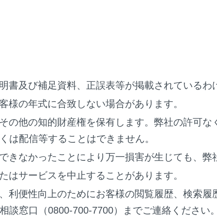
SB接続の場合は、電話メーカーが提供するデータ通信用のUS
pple CarPlay/Android Auto接続中は、システムの一部の
明書及び補足資料、正誤表等が掲載されているわ
pple CarPlay/Android Auto接続中の機器は、以下の機能がApple 
客様の年式に合致しない場合があります。
置きかえられるか、利用できなくなります。
その他の知的財産権を保有します。弊社の許可な
®
Bluetooth
電話
くは配信等することはできません。
®
Bluetooth
オーディオ
できなかったことにより万一損害が生じても、弊
pple CarPlayをワイヤレス接続しているときは、マルチメディアシ
たはサービスを中止することがあります。
せん。
、利便性向上のためにお客様の閲覧履歴、検索履
®
racast
使用中にApple CarPlay/Android Autoを開始するとMirac
窓口（0800-700-7700）までご連絡ください
声設定画面で案内音量を変更できます。[VOL+]／[VOL-]スイ