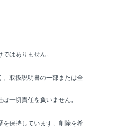
Bケーブルを使用してください。
ボタン機能がかわります。
けではありません。
CarPlay/Android Auto側の同様の機能
く、取扱説明書の一部または全
社は一切責任を負いません。
®
ステムでBluetooth
機能が使用でき
歴を保持しています。削除を希
®
ast
が終了することがあります。
。
ッチ（12.3インチディスプレイ）または