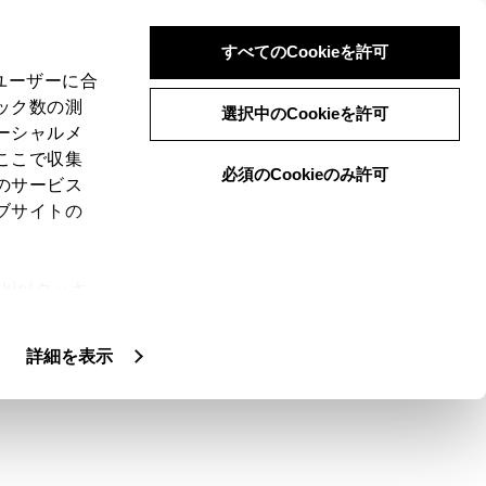
すべてのCookieを許可
、ユーザーに合
ック数の測
用上の留意事項
選択中のCookieを許可
ーシャルメ
ここで収集
必須のCookieのみ許可
のサービス
ブサイトの
部のアプリケーションをマルチメディアシステムで使
ie(クッキ
ションが表示されます。Apple
、設定の変
ことがあります。
扱いについ
詳細を表示
id Autoをインストールしてください。
ださい。