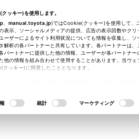
e(クッキー)を使用します。
スマートフォンや通信機器の接続
Apple CarPlay/Android Autoの使い方
jp
、
manual.toyota.jp
)ではCookie(クッキー)を使用して
の表示、ソーシャルメディアの提供、広告の表示回数やクリ
 CarPlay/Android Auto使
ユーザーによるサイト利用状況についても情報を収集し、ソ
タ解析の各パートナーと共有しています。各パートナーは、
各パートナーに提供した他の情報、ユーザーが各パートナー
た他の情報を組み合わせて使用することがあります。当ウェ
ie(クッキー)に同意したこととなります。
CarPlay/Android Autoでは、地図、電話、音楽などの一
許可」をクリックすることで、お客様のデバイスにすべてのCook
pple CarPlay/Android Auto接続中は、対応アプリケー
意したことになります。Cookie(クッキー)のオプトアウト
y/Android Autoを使用するとき、特に気を付けていただきたい
るにあたっては、当社の「
Cookie（クッキー）情報の取り
oid Autoを使用するには、GooglePlayストア™からAndro
報
統計
マーケティング
器
CarPlayをサポートするApple iPhone。（iOS Ver.13.3以降）
器については、
https://www.apple.com/jp/ios/carplay/
でご確認く