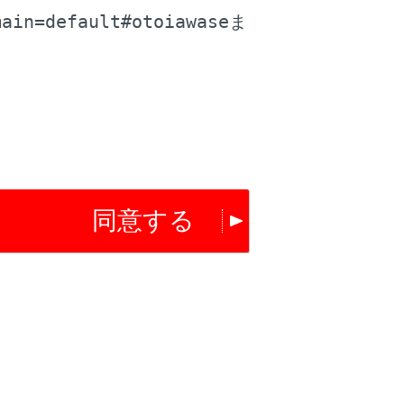
main=default#otoiawase
ま
ます。（→
サウンドやメディアの設定を
Play/Android Autoを使用することはでき
用されています。
社によって開発されたアプリケーションです。接続され
トウェア、またはApple
よびサービスは予告なしに終了または変更される
同意する
るアプリケーションについては、それぞれのWeb
場所や車速などの車両およびユーザー情報は、それ
ダと共有されます。
らの利用規約に同意したことになりま