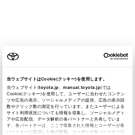
HARRIER
取扱説明書
マルチメディア
ナビゲーション
地図データの更新
地図を更新する
ご利用の条件
メニュー
当サイトには、全ての取扱説明書及び補足資料、正誤表等
が掲載されているわけではありません。
当ウェブサイトはCookie(クッキー)を使用します。
掲載している取扱説明書はお客様の年式に合致しない場合
当ウェブサイト(
toyota.jp
、
manual.toyota.jp
)では
通信モジュール（DCM）で更新する
があります。
Cookie(クッキー)を使用して、ユーザーに合わせたコンテン
ツや広告の表示、ソーシャルメディアの提供、広告の表示回
取扱説明書は、弊社が著作権その他の知的財産権を保有し
パソコン（USBメモリー）で更新する
数やクリック数の測定を行っています。またユーザーによる
ます。弊社の許可なく、取扱説明書の一部または全部を、
サイト利用状況についても情報を収集し、ソーシャルメディ
複製、複写、改変もしくは配信等することはできません。
アや広告配信、データ解析の各パートナーと共有していま
す。各パートナーは、ここで収集された情報とユーザーが各
当サイトの利用、または利用できなかったことにより万一
パートナーに提供した他の情報、ユーザーが各パートナーの
損害が生じても、弊社は一切責任を負いません。