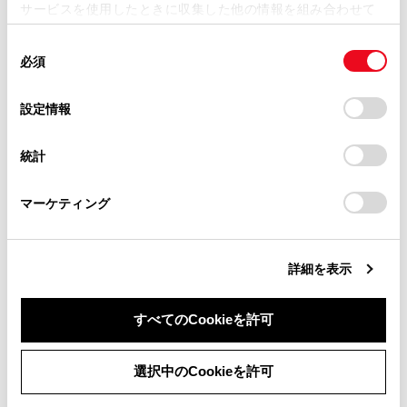
サービスを使用したときに収集した他の情報を組み合わせて
掲載内容は予告なく変更、またはサービスを中止すること
使用することがあります。当ウェブサイトの使用を続行する
があります。
同
とCookie(クッキー)に同意したこととなります。
合わせて見られているページ
必須
意
当サイト（取扱説明書）では、利便性向上のためにお客様
の
「すべてのCookieを許可」をクリックすることで、お客様の
の閲覧履歴、検索履歴を保持しています。削除を希望され
選
デバイスにすべてのCookie(クッキー)が保存されることに同
地図表示設定
設定情報
る方は、当社のお客様相談窓口（0800-700-7700）までご
択
意したことになります。Cookie(クッキー)のオプトアウト、
連絡ください。
目的地検索画面の見方
設定の変更、同意を撤回したりするにあたっては、当社の
統計
「
Cookie（クッキー）情報の取り扱いについて
お車に関するお問い合わせ・ご相談は
」をご覧くだ
コネクティッドナビ
さい。
https://toyota.jp/faq/?
マーケティング
site_domain=default#otoiawase
までお願いします。
このページは役に立ちましたか？
詳細を表示
すべてのCookieを許可
はい
いいえ
同意しない
同意する
選択中のCookieを許可