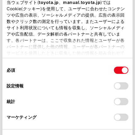
掲載している取扱説明書はお客様の年式に合致しない場合
[
]：再生します。
当ウェブサイト(
toyota.jp
、
manual.toyota.jp
)では
があります。
Cookie(クッキー)を使用して、ユーザーに合わせたコンテン
[
]：トラックが切りかわります。タッチし続
ツや広告の表示、ソーシャルメディアの提供、広告の表示回
取扱説明書は、弊社が著作権その他の知的財産権を保有し
けると、早送りします。手を離すと、その位置か
数やクリック数の測定を行っています。またユーザーによる
ます。弊社の許可なく、取扱説明書の一部または全部を、
サイト利用状況についても情報を収集し、ソーシャルメディ
ら再生します。
複製、複写、改変もしくは配信等することはできません。
アや広告配信、データ解析の各パートナーと共有していま
[
]：リピート再生をします。タッチするたび
す。各パートナーは、ここで収集された情報とユーザーが各
当サイトの利用、または利用できなかったことにより万一
パートナーに提供した他の情報、ユーザーが各パートナーの
に、リピートの設定が切りかわります。
損害が生じても、弊社は一切責任を負いません。
サービスを使用したときに収集した他の情報を組み合わせて
掲載内容は予告なく変更、またはサービスを中止すること
[
]：設定可能な項目を表示します。（→
各ソ
使用することがあります。当ウェブサイトの使用を続行する
があります。
同
とCookie(クッキー)に同意したこととなります。
ースの音を調整する
）
必須
意
当サイト（取扱説明書）では、利便性向上のためにお客様
サブメニューのリスト：次の条件から選曲できま
の
「すべてのCookieを許可」をクリックすることで、お客様の
の閲覧履歴、検索履歴を保持しています。削除を希望され
選
デバイスにすべてのCookie(クッキー)が保存されることに同
す。
設定情報
る方は、当社のお客様相談窓口（0800-700-7700）までご
択
意したことになります。Cookie(クッキー)のオプトアウト、
連絡ください。
[プレイリスト]：プレイリストから選曲できま
設定の変更、同意を撤回したりするにあたっては、当社の
統計
「
Cookie（クッキー）情報の取り扱いについて
お車に関するお問い合わせ・ご相談は
」をご覧くだ
す。
さい。
https://toyota.jp/faq/?
[アーティスト]：アーティスト名から選曲でき
マーケティング
site_domain=default#otoiawase
までお願いします。
ます。
[アルバム]：アルバム名から選曲できます。