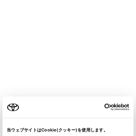
[
]：シャッフル再生をします。タッチするた
びに、シャッフルの設定が切りかわります。
[
]：再生中のトラックの先頭から再生しま
す。トラックの先頭のときは、前のトラックの先
ご利用の条件
頭から再生します。タッチし続けると、早もどし
します。手を離すと、その位置から再生します。
当サイトには、全ての取扱説明書及び補足資料、正誤表等
[
]：再生を一時停止します。
が掲載されているわけではありません。
当ウェブサイトはCookie(クッキー)を使用します。