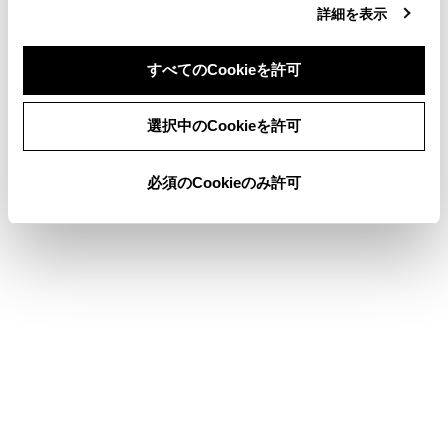
詳細を表示
[曲]：曲名から選曲できます。
すべてのCookieを許可
[ジャンル]：ジャンルから選曲できます。
[作曲者]：作曲者名から選曲できます。
同意しない
同意する
選択中のCookieを許可
[ラジオ]：ラジオ局から選曲できます。
必須のCookieのみ許可
[オーディオブック]：オーディオブック名から
選曲できます。
[Podcasts]：Podcast名から選曲できます。
ステアリングスイッチで操作する