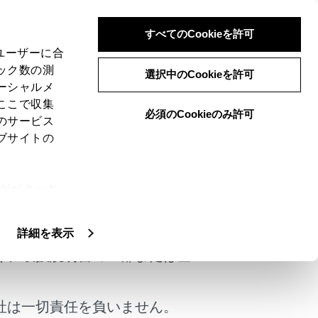
すべてのCookieを許可
、ユーザーに合
ック数の測
選択中のCookieを許可
ーシャルメ
ここで収集
必須のCookieのみ許可
のサービス
ブサイトの
ie(クッキ
けではありません。
、設定の変
扱いについ
詳細を表示
く、取扱説明書の一部または全
社は一切責任を負いません。