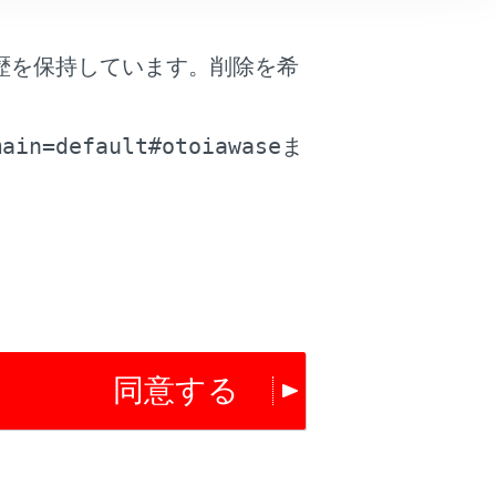
歴を保持しています。削除を希
は役に立ちましたか？
。
main=default#otoiawase
ま
はい
いいえ
同意する