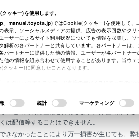
e(クッキー)を使用します。
たって
jp
、
manual.toyota.jp
)ではCookie(クッキー)を使用して
の表示、ソーシャルメディアの提供、広告の表示回数やクリ
あたって
ユーザーによるサイト利用状況についても情報を収集し、ソ
タ解析の各パートナーと共有しています。各パートナーは、
各パートナーに提供した他の情報、ユーザーが各パートナー
た他の情報を組み合わせて使用することがあります。当ウェ
ie(クッキー)に同意したこととなります。
心がけて、手順に従って走行してください。
許可」をクリックすることで、お客様のデバイスにすべてのCook
明書及び補足資料、正誤表等が掲載されているわ
意したことになります。Cookie(クッキー)のオプトアウト
るにあたっては、当社の「
Cookie（クッキー）情報の取り
行するには
客様の年式に合致しない場合があります。
報
統計
マーケティング
その他の知的財産権を保有します。弊社の許可な
よび後退速度の抑制（ドライブスタートコントロール）
くは配信等することはできません。
できなかったことにより万一損害が生じても、弊