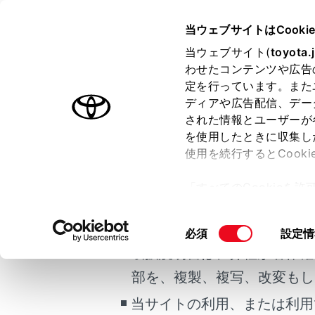
HARRIER
取扱説明書
当ウェブサイトはCooki
運転
運転にあ
当ウェブサイト(
toyota.
ホーム
わせたコンテンツや広告
運転に
定を行っています。また
はじめに
ディアや広告配信、デー
された情報とユーザーが
安全・安心のために
メニュー
を使用したときに収集し
ご利用の条件
走行に関する情報表示
使用を続行するとCook
運転する前に
安全運転を
「すべてのCookieを
運転
当サイトには、全ての取扱説
ー)が保存されることに同
室内装備・機能
更、同意を撤回したりす
安全に走
掲載している取扱説明書はお
同
必須
設定情
マルチメディア
て
」をご覧ください。
意
取扱説明書は、弊社が著作権
お手入れのしかた
急発進お
の
部を、複製、複写、改変もし
万一の場合には
選
択
当サイトの利用、または利用
車両情報