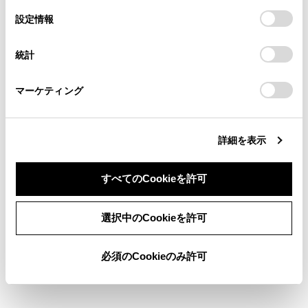
の
「すべてのCookieを許可」をクリックすることで、お客様の
の閲覧履歴、検索履歴を保持しています。削除を希望され
選
デバイスにすべてのCookie(クッキー)が保存されることに同
設定情報
前方距離目安線
る方は、当社のお客様相談窓口（0800-700-7700）までご
択
意したことになります。Cookie(クッキー)のオプトアウト、
連絡ください。
車両前端から約1m先を示します。
設定の変更、同意を撤回したりするにあたっては、当社の
統計
「
Cookie（クッキー）情報の取り扱いについて
お車に関するお問い合わせ・ご相談は
」をご覧くだ
クリアランスソナー
さい。
https://toyota.jp/faq/?
センサーが静止物を検知すると、画面にインジケー
マーケティング
site_domain=default#otoiawase
までお願いします。
ターが表示され、ブザーが鳴ります。（クリアラン
スソナーについては、別冊「取扱書」をご覧くださ
い。）
詳細を表示
前輪接地線
前タイヤの位置を示します。
すべてのCookieを許可
画面消去ボタン
同意しない
同意する
カメラ映像を消して、ナビゲーション画面など以前
選択中のCookieを許可
表示していた画面にもどります。
画面モード切りかえボタン
必須のCookieのみ許可
ボタンをタッチするたびに、画面モードが切りかわ
ります。
ガイド線切りかえボタン