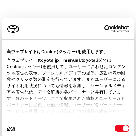
パノラミックビュー＆コーナリングビュー
ご利用の条件
当サイトには、全ての取扱説明書及び補足資料、正誤表等
が掲載されているわけではありません。
当ウェブサイトはCookie(クッキー)を使用します。
掲載している取扱説明書はお客様の年式に合致しない場合
当ウェブサイト(
toyota.jp
、
manual.toyota.jp
)では
があります。
Cookie(クッキー)を使用して、ユーザーに合わせたコンテン
ツや広告の表示、ソーシャルメディアの提供、広告の表示回
取扱説明書は、弊社が著作権その他の知的財産権を保有し
数やクリック数の測定を行っています。またユーザーによる
ます。弊社の許可なく、取扱説明書の一部または全部を、
サイト利用状況についても情報を収集し、ソーシャルメディ
前進予想進路線
複製、複写、改変もしくは配信等することはできません。
アや広告配信、データ解析の各パートナーと共有していま
ハンドル操作と連動して、進路の目安を示します。
す。各パートナーは、ここで収集された情報とユーザーが各
当サイトの利用、または利用できなかったことにより万一
（黄色）
パートナーに提供した他の情報、ユーザーが各パートナーの
損害が生じても、弊社は一切責任を負いません。
直進状態から90度以上ハンドル操作をした場合に表
サービスを使用したときに収集した他の情報を組み合わせて
掲載内容は予告なく変更、またはサービスを中止すること
使用することがあります。当ウェブサイトの使用を続行する
示します。
があります。
同
とCookie(クッキー)に同意したこととなります。
車幅平行線
必須
意
当サイト（取扱説明書）では、利便性向上のためにお客様
ドアミラー分を含んだ車幅の目安を示します。