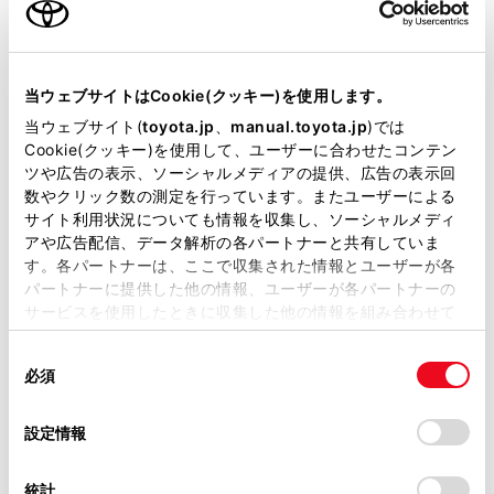
[新規目的地]：現在設定している目的地を削除
し、新たに目的地までのルート探索を開始しま
す。
当サイトには、全ての取扱説明書及び補足資料、正誤表等
が掲載されているわけではありません。
当ウェブサイトはCookie(クッキー)を使用します。
[経由地追加]：指定した地点を経由地として含ん
掲載している取扱説明書はお客様の年式に合致しない場合
当ウェブサイト(
toyota.jp
、
manual.toyota.jp
)では
だ目的地までのルート探索を開始します。
があります。
Cookie(クッキー)を使用して、ユーザーに合わせたコンテン
ツや広告の表示、ソーシャルメディアの提供、広告の表示回
取扱説明書は、弊社が著作権その他の知的財産権を保有し
数やクリック数の測定を行っています。またユーザーによる
ます。弊社の許可なく、取扱説明書の一部または全部を、
知識
サイト利用状況についても情報を収集し、ソーシャルメディ
複製、複写、改変もしくは配信等することはできません。
アや広告配信、データ解析の各パートナーと共有していま
す。各パートナーは、ここで収集された情報とユーザーが各
当サイトの利用、または利用できなかったことにより万一
地図画面上で任意の地点にタッチして、経
パートナーに提供した他の情報、ユーザーが各パートナーの
損害が生じても、弊社は一切責任を負いません。
由地を追加することもできます。
サービスを使用したときに収集した他の情報を組み合わせて
掲載内容は予告なく変更、またはサービスを中止すること
使用することがあります。当ウェブサイトの使用を続行する
経由地と合わせて目的地は10か所まで追加
があります。
同
とCookie(クッキー)に同意したこととなります。
できます。
必須
意
当サイト（取扱説明書）では、利便性向上のためにお客様
の
「すべてのCookieを許可」をクリックすることで、お客様の
追加した経由地は一番手前の目的地として
の閲覧履歴、検索履歴を保持しています。削除を希望され
選
デバイスにすべてのCookie(クッキー)が保存されることに同
設定情報
る方は、当社のお客様相談窓口（0800-700-7700）までご
追加されます。順番を変更する場合は、経
択
意したことになります。Cookie(クッキー)のオプトアウト、
連絡ください。
由地編集で変更してください。（→
経由地
設定の変更、同意を撤回したりするにあたっては、当社の
統計
を編集する
）