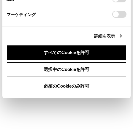
「
Cookie（クッキー）情報の取り扱いについて
お車に関するお問い合わせ・ご相談は
」をご覧くだ
さい。
https://toyota.jp/faq/?
マーケティング
site_domain=default#otoiawase
までお願いします。
詳細を表示
合わせて見られているページ
すべてのCookieを許可
地図表示設定
同意しない
同意する
選択中のCookieを許可
目的地検索画面の見方
コネクティッドナビ
必須のCookieのみ許可
このページは役に立ちましたか？