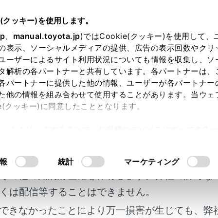
e(クッキー)を使用します。
まず初めに
jp
、
manual.toyota.jp
)ではCookie(クッキー)を使用して
の表示、ソーシャルメディアの提供、広告の表示回数やクリ
が必要なときは
ユーザーによるサイト利用状況についても情報を収集し、ソ
タ解析の各パートナーと共有しています。各パートナーは、
各パートナーに提供した他の情報、ユーザーが各パートナー
た他の情報を組み合わせて使用することがあります。当ウェ
ie(クッキー)に同意したこととなります。
許可」をクリックすることで、お客様のデバイスにすべてのCook
明書及び補足資料、正誤表等が掲載されているわ
意したことになります。Cookie(クッキー)のオプトアウト
泊としてお車をご利用になる場合は、エコノミークラス症候群
るにあたっては、当社の「
Cookie（クッキー）情報の取り
客様の年式に合致しない場合があります。
報
統計
マーケティング
うため十分注意してください。
その他の知的財産権を保有します。弊社の許可な
しい注意事項などを以下のURLで確認することができます。
くは配信等することはできません。
RL：
https://www.toyota.co.jp/jpn/sustainability/social_contribu
できなかったことにより万一損害が生じても、弊