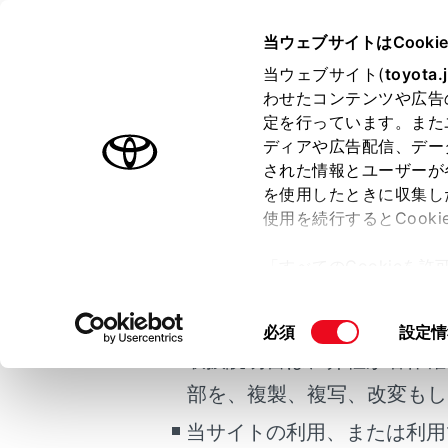
CROWN
取扱説明書
当ウェブサイトはCooki
万一の場合には
当ウェブサイト(
toyota.
ホーム
わせたコンテンツや広告
車中泊
定を行っています。また
はじめに
ディアや広告配信、デー
された情報とユーザーが
安全・安心のために
を使用したときに収集し
ご利用の条件
走行に関する情報表示
使用を続行するとCook
運転する前に
「すべてのCookieを
注意
運転
当サイトには、全ての取扱説
ー)が保存されることに同
室内装備・機能
車中
更、同意を撤回したりす
掲載している取扱説明書はお
同
必須
設定情
マルチメディア
を伴
て
」をご覧ください。
意
取扱説明書は、弊社が著作権
お手入れのしかた
詳
の
部を、複製、複写、改変もし
万一の場合には
選
U
択
当サイトの利用、または利用
車両情報