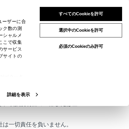
すべてのCookieを許可
、ユーザーに合
ック数の測
選択中のCookieを許可
ーシャルメ
ここで収集
必須のCookieのみ許可
のサービス
ブサイトの
ie(クッキ
けではありません。
、設定の変
や熱中症、一酸化炭素中毒などのリスク
扱いについ
詳細を表示
く、取扱説明書の一部または全
tion/tdrs/emergency
社は一切責任を負いません。