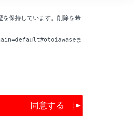
歴を保持しています。削除を希
。
main=default#otoiawase
ま
同意する
は役に立ちましたか？