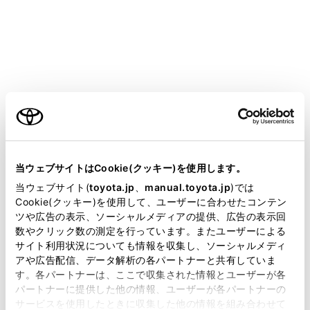
CROWN
取扱説明書
万一の場合には
まず初めに
故障したときは
ご利用の条件
当サイトには、全ての取扱説明書及び補足資料、正誤表等
が掲載されているわけではありません。
当ウェブサイトはCookie(クッキー)を使用します。
故障のときはすみやかに次の指示に従ってください。
掲載している取扱説明書はお客様の年式に合致しない場合
当ウェブサイト(
toyota.jp
、
manual.toyota.jp
)では
があります。
Cookie(クッキー)を使用して、ユーザーに合わせたコンテン
ツや広告の表示、ソーシャルメディアの提供、広告の表示回
対処のしかた
取扱説明書は、弊社が著作権その他の知的財産権を保有し
数やクリック数の測定を行っています。またユーザーによる
ます。弊社の許可なく、取扱説明書の一部または全部を、
サイト利用状況についても情報を収集し、ソーシャルメディ
複製、複写、改変もしくは配信等することはできません。
アや広告配信、データ解析の各パートナーと共有していま
す。各パートナーは、ここで収集された情報とユーザーが各
当サイトの利用、または利用できなかったことにより万一
パートナーに提供した他の情報、ユーザーが各パートナーの
損害が生じても、弊社は一切責任を負いません。
サービスを使用したときに収集した他の情報を組み合わせて