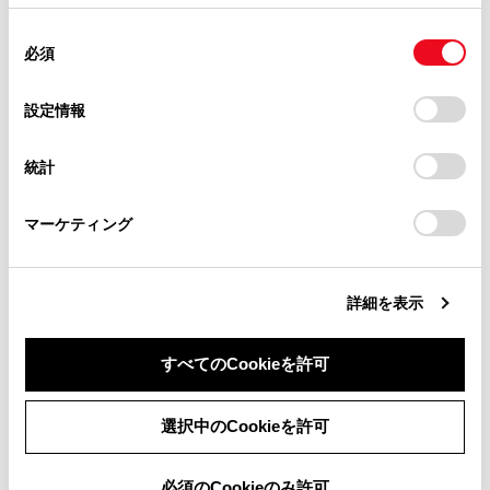
掲載内容は予告なく変更、またはサービスを中止すること
使用することがあります。当ウェブサイトの使用を続行する
があります。
合わせて見られているページ
同
とCookie(クッキー)に同意したこととなります。
必須
意
当サイト（取扱説明書）では、利便性向上のためにお客様
の
「すべてのCookieを許可」をクリックすることで、お客様の
パンクしたときは（タイヤパンク応急修理キット装着車）
の閲覧履歴、検索履歴を保持しています。削除を希望され
選
デバイスにすべてのCookie(クッキー)が保存されることに同
設定情報
る方は、当社のお客様相談窓口（0800-700-7700）までご
けん引について
択
意したことになります。Cookie(クッキー)のオプトアウト、
連絡ください。
設定の変更、同意を撤回したりするにあたっては、当社の
警告灯がついたときは
統計
「
Cookie（クッキー）情報の取り扱いについて
お車に関するお問い合わせ・ご相談は
」をご覧くだ
さい。
https://toyota.jp/faq/?
マーケティング
site_domain=default#otoiawase
までお願いします。
このページは役に立ちましたか？
詳細を表示
はい
いいえ
すべてのCookieを許可
同意しない
同意する
選択中のCookieを許可
必須のCookieのみ許可