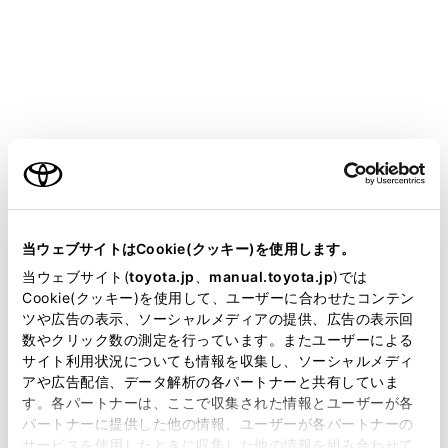
サブ機器を設定するには、ドライバーの登録が必要で
す。（→
ドライバーの切りかえや登録をする
）
メインメニューの[
]にタッチします。
サブメニューの[Bluetooth／機器]にタッチします。
ご利用の条件
®
登録済みのBluetooth
機器がない場合、機器検索
®
画面が表示されます。Bluetooth
機器の登録を行
ってください。（→
Bluetooth®機器をマルチメ
当サイトには、全ての取扱説明書及び補足資料、正誤表等
ディアシステムから登録する
）
が掲載されているわけではありません。
当ウェブサイトはCookie(クッキー)を使用します。
掲載している取扱説明書はお客様の年式に合致しない場合
当ウェブサイト(
toyota.jp
、
manual.toyota.jp
)では
®
サブ機器に設定するBluetooth
機器にタッチしま
があります。
Cookie(クッキー)を使用して、ユーザーに合わせたコンテン
す。
ツや広告の表示、ソーシャルメディアの提供、広告の表示回
取扱説明書は、弊社が著作権その他の知的財産権を保有し
®
設定するBluetooth
機器が見当たらない場合は、
数やクリック数の測定を行っています。またユーザーによる
ます。弊社の許可なく、取扱説明書の一部または全部を、
®
サイト利用状況についても情報を収集し、ソーシャルメディ
Bluetooth
機器の登録を行ってください。
複製、複写、改変もしくは配信等することはできません。
アや広告配信、データ解析の各パートナーと共有していま
（→
Bluetooth®機器をマルチメディアシステム
す。各パートナーは、ここで収集された情報とユーザーが各
当サイトの利用、または利用できなかったことにより万一
から登録する
）
パートナーに提供した他の情報、ユーザーが各パートナーの
損害が生じても、弊社は一切責任を負いません。
サービスを使用したときに収集した他の情報を組み合わせて