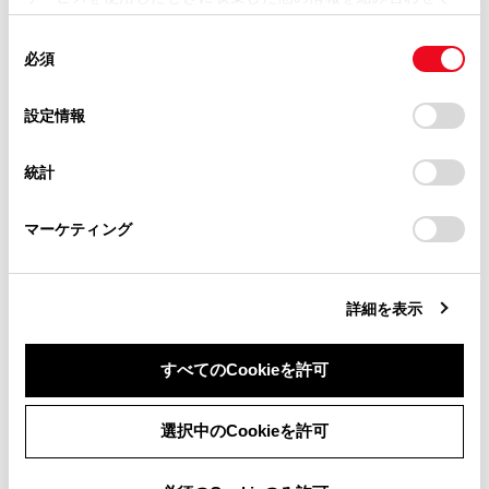
メインエリアから[サブ機器として設定]にタッチし
掲載内容は予告なく変更、またはサービスを中止すること
使用することがあります。当ウェブサイトの使用を続行する
があります。
ます。
同
とCookie(クッキー)に同意したこととなります。
必須
意
当サイト（取扱説明書）では、利便性向上のためにお客様
の
「すべてのCookieを許可」をクリックすることで、お客様の
の閲覧履歴、検索履歴を保持しています。削除を希望され
選
デバイスにすべてのCookie(クッキー)が保存されることに同
設定情報
る方は、当社のお客様相談窓口（0800-700-7700）までご
択
意したことになります。Cookie(クッキー)のオプトアウト、
連絡ください。
設定の変更、同意を撤回したりするにあたっては、当社の
統計
「
Cookie（クッキー）情報の取り扱いについて
お車に関するお問い合わせ・ご相談は
」をご覧くだ
さい。
https://toyota.jp/faq/?
マーケティング
site_domain=default#otoiawase
までお願いします。
詳細を表示
サブ機器としてすでに設定されている場合、[ サ
ブ機器設定の解除]にかわります。
すべてのCookieを許可
同意しない
同意する
選択中のCookieを許可