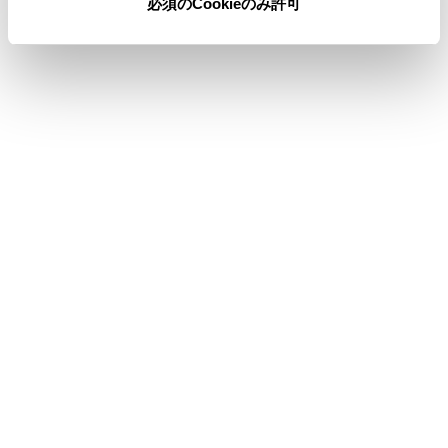
必須のCookieのみ許可
合わせて見られているページ
Bluetooth®機器の登録を削除する
Bluetooth®機器使用上の留意事項
Bluetooth®の仕様、対応プロファイル
このページは役に立ちましたか？
はい
いいえ