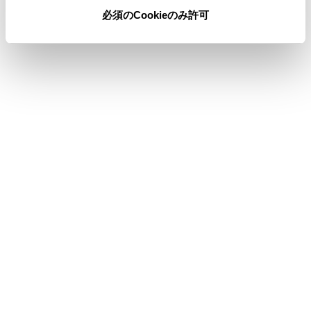
ります。
必須のCookieのみ許可
®
緊急通報中は、Bluetooth
接続が切断されま
®
す。緊急通報終了後に切断されたBluetooth
機器が再接続されます。
警告
携帯電話をハンズフリー電話で使用する場合、
安全のため、運転者は運転中に携帯電話本体を
操作しないでください。
安全な場所に停車して電話をかけてください。
運転中に電話がかかってきたときは、安全運転
に留意し、通話は手短にしてください。
注意