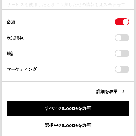
います。想定与干渉距離は10m以下です。
サービスを使用したときに収集した他の情報を組み合わせて
掲載内容は予告なく変更、またはサービスを中止すること
この機器は全帯域を使用し、かつ移動体識
使用することがあります。当ウェブサイトの使用を続行する
があります。
同
とCookie(クッキー)に同意したこととなります。
別装置の帯域を回避可能です。
必須
意
当サイト（取扱説明書）では、利便性向上のためにお客様
本製品は、電波法および電気通信事業法の
の
「すべてのCookieを許可」をクリックすることで、お客様の
の閲覧履歴、検索履歴を保持しています。削除を希望され
選
デバイスにすべてのCookie(クッキー)が保存されることに同
基準に適合しています。製品に貼り付けて
設定情報
る方は、当社のお客様相談窓口（0800-700-7700）までご
択
意したことになります。Cookie(クッキー)のオプトアウト、
あるシールはその証明です。シールをはが
連絡ください。
設定の変更、同意を撤回したりするにあたっては、当社の
さないでください。
統計
「
Cookie（クッキー）情報の取り扱いについて
お車に関するお問い合わせ・ご相談は
」をご覧くだ
さい。
https://toyota.jp/faq/?
本製品を分解・改造すると、法律により罰
マーケティング
site_domain=default#otoiawase
までお願いします。
せられることがあります。
接続する携帯電話により、動作や音量が異
なることがあります。
詳細を表示
®
Bluetooth
接続している携帯電話で
®
すべてのCookieを許可
Miracast
を使用している場合は、
®
Bluetooth
オーディオの音が出ないことがあ
同意しない
同意する
®
®
ります。Miracast
を切断するとBluetooth
選択中のCookieを許可
オーディオの音が出るようになることがあ