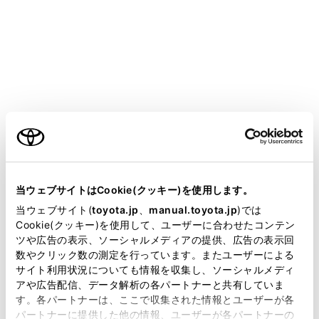
池が早く消耗します。
この機器の使用周波数帯では、電子レンジ
等の産業／科学／医療用機器のほか、工場
の製造ライン等で使用されている移動体識
別用の構内無線局（免許を要する無線局）
及び特定小電力無線局（免許を要しない無
線局）並びにアマチュア無線局（免許を要
ご利用の条件
する無線局）が運用されています。（上記3
種の無線局を以下「他の無線局」と略しま
当サイトには、全ての取扱説明書及び補足資料、正誤表等
す）この機器を使用する前に、近くで「他
が掲載されているわけではありません。
当ウェブサイトはCookie(クッキー)を使用します。
の無線局」が運用されていないことを確認
掲載している取扱説明書はお客様の年式に合致しない場合
してください。万一、この機器から「他の
当ウェブサイト(
toyota.jp
、
manual.toyota.jp
)では
があります。
Cookie(クッキー)を使用して、ユーザーに合わせたコンテン
無線局」に対して有害な電波干渉事例が発
ツや広告の表示、ソーシャルメディアの提供、広告の表示回
生した場合には、速やかに使用場所を変更
取扱説明書は、弊社が著作権その他の知的財産権を保有し
数やクリック数の測定を行っています。またユーザーによる
して電波干渉を回避してください。
ます。弊社の許可なく、取扱説明書の一部または全部を、
サイト利用状況についても情報を収集し、ソーシャルメディ
複製、複写、改変もしくは配信等することはできません。
アや広告配信、データ解析の各パートナーと共有していま
この機器の使用周波数帯は2.4GHz帯です。
す。各パートナーは、ここで収集された情報とユーザーが各
当サイトの利用、または利用できなかったことにより万一
変調方式としてFH-SS変調方式を採用して
パートナーに提供した他の情報、ユーザーが各パートナーの
損害が生じても、弊社は一切責任を負いません。