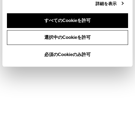
詳細を表示
コネクティッドナビ
ハイウェイモードについて
すべてのCookieを許可
同意しない
同意する
選択中のCookieを許可
このページは役に立ちましたか？
必須のCookieのみ許可
はい
いいえ
ブックマーク
あとで読む
個人情報の取扱いについて