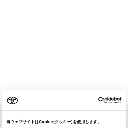
CROWN
取扱説明書
マルチメディア
ナビゲーション
VICS・交通情報
VICS・交通情報を表示する種類
を設定する
地図画面上に表示する交通情報などの種類を設定するこ
とができます。
ご利用の条件
メインメニューの[
]にタッチします。
当サイトには、全ての取扱説明書及び補足資料、正誤表等
[ナビゲーション]にタッチします。
が掲載されているわけではありません。
当ウェブサイトはCookie(クッキー)を使用します。
[地図表示]にタッチします。