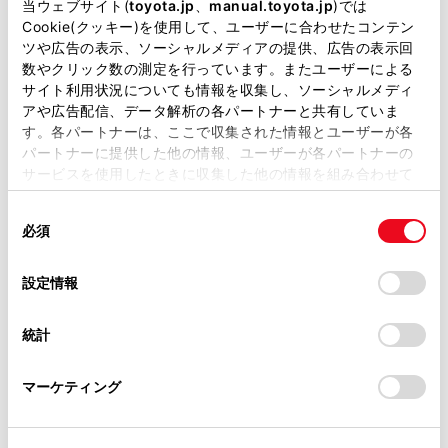
掲載している取扱説明書はお客様の年式に合致しない場合
当ウェブサイト(
toyota.jp
、
manual.toyota.jp
)では
表示するリアルタイム情報にタッチします。
があります。
Cookie(クッキー)を使用して、ユーザーに合わせたコンテン
ツや広告の表示、ソーシャルメディアの提供、広告の表示回
[渋滞表示]
取扱説明書は、弊社が著作権その他の知的財産権を保有し
数やクリック数の測定を行っています。またユーザーによる
ます。弊社の許可なく、取扱説明書の一部または全部を、
サイト利用状況についても情報を収集し、ソーシャルメディ
[空き道表示]
複製、複写、改変もしくは配信等することはできません。
アや広告配信、データ解析の各パートナーと共有していま
[規制情報]
す。各パートナーは、ここで収集された情報とユーザーが各
当サイトの利用、または利用できなかったことにより万一
パートナーに提供した他の情報、ユーザーが各パートナーの
損害が生じても、弊社は一切責任を負いません。
[駐車場]
サービスを使用したときに収集した他の情報を組み合わせて
掲載内容は予告なく変更、またはサービスを中止すること
使用することがあります。当ウェブサイトの使用を続行する
タッチするごとに表示する／しないが切りかわり
があります。
同
とCookie(クッキー)に同意したこととなります。
ます。
必須
意
当サイト（取扱説明書）では、利便性向上のためにお客様
の
「すべてのCookieを許可」をクリックすることで、お客様の
の閲覧履歴、検索履歴を保持しています。削除を希望され
選
デバイスにすべてのCookie(クッキー)が保存されることに同
設定情報
る方は、当社のお客様相談窓口（0800-700-7700）までご
択
意したことになります。Cookie(クッキー)のオプトアウト、
連絡ください。
設定の変更、同意を撤回したりするにあたっては、当社の
統計
「
Cookie（クッキー）情報の取り扱いについて
お車に関するお問い合わせ・ご相談は
」をご覧くだ
さい。
https://toyota.jp/faq/?
マーケティング
site_domain=default#otoiawase
までお願いします。
合わせて見られているページ
地図データ情報