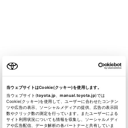
CROWN
取扱説明書
万一の場合には
まず初めに
発炎筒
ご利用の条件
高速道路や踏切などでの故障・事故時に非常信号用とし
て使用します。
当サイトには、全ての取扱説明書及び補足資料、正誤表等
（トンネル内や可燃物の近くでは使用しないでくださ
が掲載されているわけではありません。
当ウェブサイトはCookie(クッキー)を使用します。
い）
掲載している取扱説明書はお客様の年式に合致しない場合
当ウェブサイト(
toyota.jp
、
manual.toyota.jp
)では
発炎時間は約5分です。非常点滅灯と併用してくださ
があります。
Cookie(クッキー)を使用して、ユーザーに合わせたコンテン
い。
ツや広告の表示、ソーシャルメディアの提供、広告の表示回
取扱説明書は、弊社が著作権その他の知的財産権を保有し
数やクリック数の測定を行っています。またユーザーによる
ます。弊社の許可なく、取扱説明書の一部または全部を、
サイト利用状況についても情報を収集し、ソーシャルメディ
複製、複写、改変もしくは配信等することはできません。
アや広告配信、データ解析の各パートナーと共有していま
発炎筒を使うには