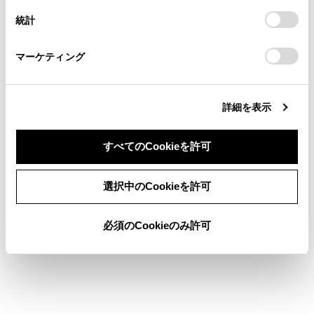
連絡ください。
設定の変更、同意を撤回したりするにあたっては、当社の
統計
「
Cookie（クッキー）情報の取り扱いについて
お車に関するお問い合わせ・ご相談は
」をご覧くだ
運転者を手動で切り替える（マルチメディア非
さい。
https://toyota.jp/faq/?
装着車）
マーケティング
site_domain=default#otoiawase
までお願いします。
詳細を表示
すべてのCookieを許可
合わせて見られているページ
同意しない
同意する
選択中のCookieを許可
ドアミラー
ドア
必須のCookieのみ許可
デジタルインナーミラー
このページは役に立ちましたか？