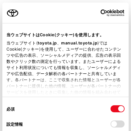
マルチメディア装着車：認証デバイスの割り当て／削
ご利用の条件
除、ドライバー名の設定、初期化方法、運転者の手動切
りかえ、記憶してあるドライバーの削除については別冊
「マルチメディア取扱書」を参照してください。
当サイトには、全ての取扱説明書及び補足資料、正誤表等
が掲載されているわけではありません。
当ウェブサイトはCookie(クッキー)を使用します。
掲載している取扱説明書はお客様の年式に合致しない場合
当ウェブサイト(
toyota.jp
、
manual.toyota.jp
)では
割り当てる認証デバイスの種類
があります。
Cookie(クッキー)を使用して、ユーザーに合わせたコンテン
ツや広告の表示、ソーシャルメディアの提供、広告の表示回
取扱説明書は、弊社が著作権その他の知的財産権を保有し
数やクリック数の測定を行っています。またユーザーによる
再生される機能
ます。弊社の許可なく、取扱説明書の一部または全部を、
サイト利用状況についても情報を収集し、ソーシャルメディ
複製、複写、改変もしくは配信等することはできません。
アや広告配信、データ解析の各パートナーと共有していま
電子キーの割り当て登録・削除（マルチメディ
す。各パートナーは、ここで収集された情報とユーザーが各
当サイトの利用、または利用できなかったことにより万一
ア非装着車）
パートナーに提供した他の情報、ユーザーが各パートナーの
損害が生じても、弊社は一切責任を負いません。
サービスを使用したときに収集した他の情報を組み合わせて
掲載内容は予告なく変更、またはサービスを中止すること
使用することがあります。当ウェブサイトの使用を続行する
運転者の登録名を変更する（マルチメディア非
があります。
同
とCookie(クッキー)に同意したこととなります。
装着車）
必須
意
当サイト（取扱説明書）では、利便性向上のためにお客様
の
「すべてのCookieを許可」をクリックすることで、お客様の
の閲覧履歴、検索履歴を保持しています。削除を希望され
運転者の登録内容を初期化する（マルチメディ
選
デバイスにすべてのCookie(クッキー)が保存されることに同
設定情報
る方は、当社のお客様相談窓口（0800-700-7700）までご
ア非装着車）
択
意したことになります。Cookie(クッキー)のオプトアウト、