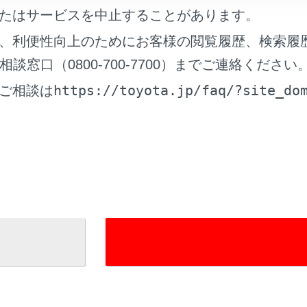
たはサービスを中止することがあります。
れているページ
このページ
、利便性向上のためにお客様の閲覧履歴、検索履
面の見方
窓口（0800-700-7700）までご連絡ください
る
https://toyota.jp/faq/?site_do
ご相談は
情報を表示する種類を設定する