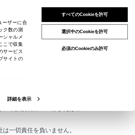
すべてのCookieを許可
、ユーザーに合
ック数の測
選択中のCookieを許可
ーシャルメ
ここで収集
必須のCookieのみ許可
のサービス
ブサイトの
ie(クッキ
けではありません。
、設定の変
扱いについ
す。
詳細を表示
く、取扱説明書の一部または全
社は一切責任を負いません。