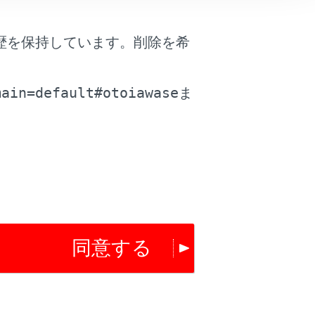
は役に立ちましたか？
歴を保持しています。削除を希
。
はい
いいえ
main=default#otoiawase
ま
同意する