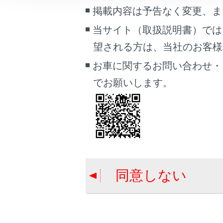
こんなときは
掲載内容は予告なく変更、ま
合わせて見ら
当サイト（取扱説明書）では
ブックマーク
目的地検索画
望される方は、当社のお客様相談
あとで読む
地図を更新す
お車に関するお問い合わせ・
VICS・交通
PDFで見る
でお願いします。
車両
マルチメディア
画面表示設定
個人情報の取扱いについて
サイト利用について
同意しない
お問い合わせ