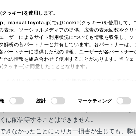
e(クッキー)を使用します。
ナビゲーション
目的地の設定
jp
、
manual.toyota.jp
)ではCookie(クッキー)を使用して
の表示、ソーシャルメディアの提供、広告の表示回数やクリ
案内のデモを見る
ユーザーによるサイト利用状況についても情報を収集し、ソ
タ解析の各パートナーと共有しています。各パートナーは、
各パートナーに提供した他の情報、ユーザーが各パートナー
た他の情報を組み合わせて使用することがあります。当ウェ
ie(クッキー)に同意したこととなります。
を開始する前に、目的地案内のデモを見ることができます。
許可」をクリックすることで、お客様のデバイスにすべてのCook
明書及び補足資料、正誤表等が掲載されているわ
意したことになります。Cookie(クッキー)のオプトアウト
ト図表示画面で[開始]を長押しします。
るにあたっては、当社の「
Cookie（クッキー）情報の取り
客様の年式に合致しない場合があります。
終了するときは、[
]または[終了]にタッチ、または走行しま
報
統計
マーケティング
その他の知的財産権を保有します。弊社の許可な
くは配信等することはできません。
できなかったことにより万一損害が生じても、弊