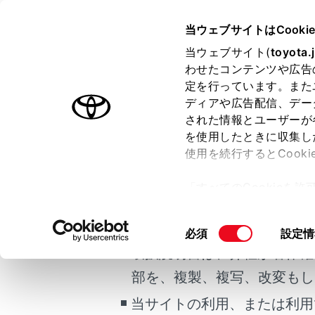
CROWN
取扱説明書
当ウェブサイトはCooki
マルチメディア
当ウェブサイト(
toyota.
ホーム
わせたコンテンツや広告
目的地
定を行っています。また
はじめに
ディアや広告配信、デー
された情報とユーザーが
安全・安心のために
を使用したときに収集し
ご利用の条件
走行に関する情報表示
使用を続行するとCook
運転する前に
目的地案内
「すべてのCookieを
運転
当サイトには、全ての取扱説
ー)が保存されることに同
全ルー
室内装備・機能
更、同意を撤回したりす
掲載している取扱説明書はお
デモを
同
必須
設定情
マルチメディア
て
」をご覧ください。
意
取扱説明書は、弊社が著作権
お手入れのしかた
の
部を、複製、複写、改変もし
万一の場合には
選
択
当サイトの利用、または利用
車両情報