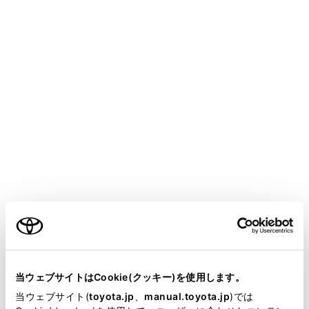
CROWN
取扱説明書
マルチメディア
ハンズフリー電話
ハンズフリー電話使用上の留意事項
ハンズフリー電話が故障したと
お考えになる前に
メニュー
ご利用の条件
次の症状で気になったりお困りになったときは、考えら
れることと処置を参考に、もう一度確認してください。
当サイトには、全ての取扱説明書及び補足資料、正誤表等
が掲載されているわけではありません。
当ウェブサイトはCookie(クッキー)を使用します。
ハンズフリー電話を使う
掲載している取扱説明書はお客様の年式に合致しない場合
当ウェブサイト(
toyota.jp
、
manual.toyota.jp
)では