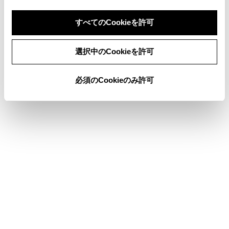
ステアリングスイッチで操作する
すべてのCookieを許可
同意しない
同意する
選択中のCookieを許可
このページは役に立ちましたか？
必須のCookieのみ許可
はい
いいえ
ブックマーク
あとで読む
個人情報の取扱いについて
サイト利用について
お問い合わせ