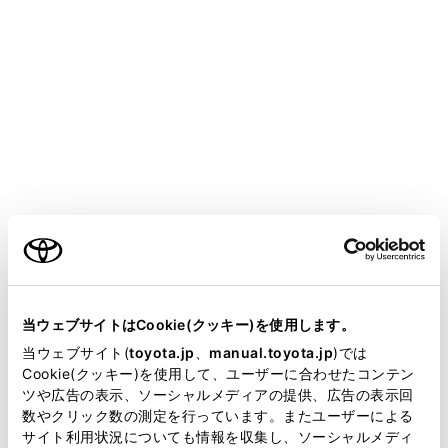
CROWN
取扱説明書
ア
スマートフォンや通信機器の接続
Apple CarPlay/Android Autoの使い方
未登録のスマートフォンで
Apple CarPlayを使用する
メニュー
ご利用の条件
未登録のスマートフォンをマルチメディアシステムと接
当サイトには、全ての取扱説明書及び補足資料、正誤表等
続して、Apple CarPlayを使用できます。登録済みスマ
が掲載されているわけではありません。
当ウェブサイトはCookie(クッキー)を使用します。
ートフォンの場合は、手順が異なります。（→
登録済
掲載している取扱説明書はお客様の年式に合致しない場合
当ウェブサイト(
toyota.jp
、
manual.toyota.jp
)では
みスマートフォンでApple CarPlay を使用する
）
があります。
Cookie(クッキー)を使用して、ユーザーに合わせたコンテン
ツや広告の表示、ソーシャルメディアの提供、広告の表示回
取扱説明書は、弊社が著作権その他の知的財産権を保有し
数やクリック数の測定を行っています。またユーザーによる
Apple CarPlayをUSB接続で使用する
ます。弊社の許可なく、取扱説明書の一部または全部を、
サイト利用状況についても情報を収集し、ソーシャルメディ