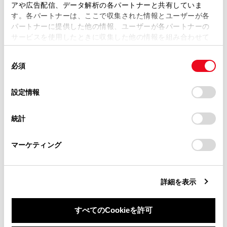
複製、複写、改変もしくは配信等することはできません。
アや広告配信、データ解析の各パートナーと共有していま
Apple CarPlay をワイヤレス接続で使用する
す。各パートナーは、ここで収集された情報とユーザーが各
当サイトの利用、または利用できなかったことにより万一
パートナーに提供した他の情報、ユーザーが各パートナーの
損害が生じても、弊社は一切責任を負いません。
サービスを使用したときに収集した他の情報を組み合わせて
掲載内容は予告なく変更、またはサービスを中止すること
使用することがあります。当ウェブサイトの使用を続行する
があります。
同
とCookie(クッキー)に同意したこととなります。
必須
意
当サイト（取扱説明書）では、利便性向上のためにお客様
の
「すべてのCookieを許可」をクリックすることで、お客様の
の閲覧履歴、検索履歴を保持しています。削除を希望され
選
デバイスにすべてのCookie(クッキー)が保存されることに同
設定情報
る方は、当社のお客様相談窓口（0800-700-7700）までご
合わせて見られているページ
択
意したことになります。Cookie(クッキー)のオプトアウト、
連絡ください。
設定の変更、同意を撤回したりするにあたっては、当社の
統計
「
Cookie（クッキー）情報の取り扱いについて
お車に関するお問い合わせ・ご相談は
」をご覧くだ
Apple CarPlay/Android Autoが故障したとお考えになる前に
さい。
https://toyota.jp/faq/?
Bluetooth®機器との接続
マーケティング
site_domain=default#otoiawase
までお願いします。
Bluetooth®機器をマルチメディアシステムから登録する
詳細を表示
このページは役に立ちましたか？
すべてのCookieを許可