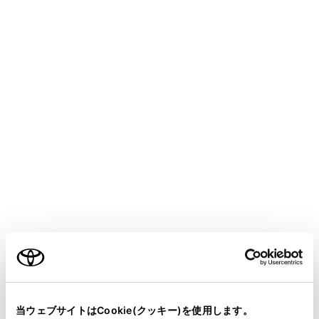
CROWN
取扱説明書
マルチメディア
各種設定および登録
ナビゲーション設定
走行支援の設定
メニュー
走行支援の設定では、運転中に注意する地点の案内につ
いて設定することができます。
警告
ご利用の条件
走行支援設定の案内は、あくまでも補助機能で
す。案内を過信せず、常に道路標識／標示や道
当サイトには、全ての取扱説明書及び補足資料、正誤表等
路状況に注意し、安全運転に心がけてくださ
が掲載されているわけではありません。
当ウェブサイトはCookie(クッキー)を使用します。
い。