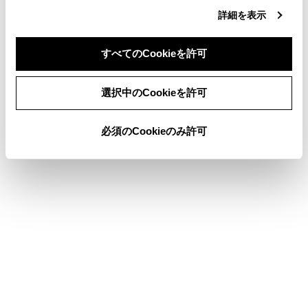
サウンドやメディアの設定を変更する
詳細を表示
ソフトウェア情報の確認や更新をする
すべてのCookieを許可
ドライバーを登録する
同意しない
同意する
選択中のCookieを許可
このページは役に立ちましたか？
必須のCookieのみ許可
はい
いいえ
ブックマーク
あとで読む