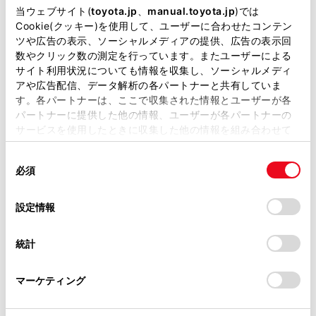
掲載している取扱説明書はお客様の年式に合致しない場合
当ウェブサイト(
toyota.jp
、
manual.toyota.jp
)では
があります。
Cookie(クッキー)を使用して、ユーザーに合わせたコンテン
ツや広告の表示、ソーシャルメディアの提供、広告の表示回
取扱説明書は、弊社が著作権その他の知的財産権を保有し
数やクリック数の測定を行っています。またユーザーによる
一時停止案内を設定する
ます。弊社の許可なく、取扱説明書の一部または全部を、
サイト利用状況についても情報を収集し、ソーシャルメディ
複製、複写、改変もしくは配信等することはできません。
アや広告配信、データ解析の各パートナーと共有していま
す。各パートナーは、ここで収集された情報とユーザーが各
逆走注意案内を設定する
当サイトの利用、または利用できなかったことにより万一
パートナーに提供した他の情報、ユーザーが各パートナーの
損害が生じても、弊社は一切責任を負いません。
サービスを使用したときに収集した他の情報を組み合わせて
道路形状案内を設定する
掲載内容は予告なく変更、またはサービスを中止すること
使用することがあります。当ウェブサイトの使用を続行する
があります。
同
とCookie(クッキー)に同意したこととなります。
必須
意
当サイト（取扱説明書）では、利便性向上のためにお客様
事故多発地点案内を設定する
の
「すべてのCookieを許可」をクリックすることで、お客様の
の閲覧履歴、検索履歴を保持しています。削除を希望され
選
デバイスにすべてのCookie(クッキー)が保存されることに同
設定情報
る方は、当社のお客様相談窓口（0800-700-7700）までご
択
意したことになります。Cookie(クッキー)のオプトアウト、
連絡ください。
設定の変更、同意を撤回したりするにあたっては、当社の
統計
「
Cookie（クッキー）情報の取り扱いについて
お車に関するお問い合わせ・ご相談は
」をご覧くだ
さい。
https://toyota.jp/faq/?
マーケティング
site_domain=default#otoiawase
までお願いします。
合わせて見られているページ