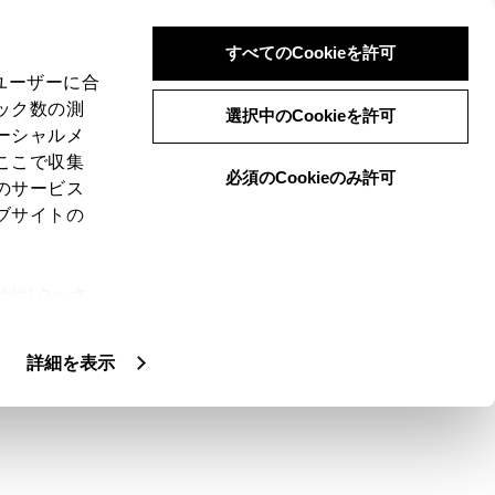
すべてのCookieを許可
、ユーザーに合
ック数の測
選択中のCookieを許可
ーシャルメ
ここで収集
必須のCookieのみ許可
のサービス
ブサイトの
安全で快適なドライブを支援します。
ie(クッキ
、設定の変
扱いについ
詳細を表示
テムであり、事故被害や運転負荷の軽減に寄与す
信せず、運転者は常に自らの責任で周囲