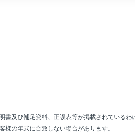
況を把握し、安全運転を心がけてください。
にお使いいただくために
ステムを過信しないでください。運転者は常に自らの責任で周
ください。本システムはあらゆる状況で動作するものではなく
頼ったり、安全を委ねる運転をしたりすると思わぬ事故につな
合死亡につながるおそれがあります。
客様ご自身で作動テストを行わないでください。
や状況によってはシステムが正常に作動せず、思わぬ事故につ
行操作に関して注意が必要な場合や、システムに異常が発生し
ーで注意をうながします。ディスプレイに警告メッセージが表
に従ってください。
明書及び補足資料、正誤表等が掲載されているわ
部の騒音やオーディオの音などにより、警報ブザーが聞きとり
などにより、システムの作動を感じにくい場合があります。
客様の年式に合致しない場合があります。