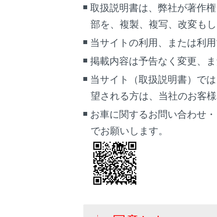
シス
取扱説明書は、弊社が著作権
次の
部を、複製、複写、改変もし
シス
当サイトの利用、または利用
それ
掲載内容は予告なく変更、ま
過
当サイト（取扱説明書）では
過
望される方は、当社のお客様相談
け
お車に関するお問い合わせ・
でお願いします。
ト
車
点
オ