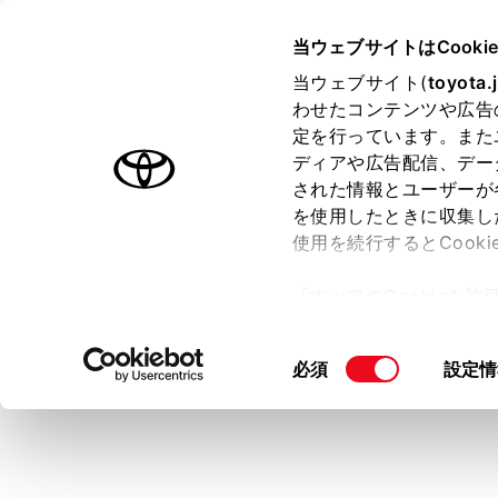
CROWN
取扱説明書
当ウェブサイトはCooki
運転
運転支援
当ウェブサイト(
toyota.
ホーム
わせたコンテンツや広告
Toyota
定を行っています。また
はじめに
ディアや広告配信、デー
された情報とユーザーが
安全・安心のために
メニュー
を使用したときに収集し
走行に関する情報表示
使用を続行するとCook
運転する前に
Toyota
「すべてのCookieを
運転
ー)が保存されることに同
室内装備・機能
警告
更、同意を撤回したりす
同
必須
設定情
マルチメディア
て
」をご覧ください。
Toy
意
お手入れのしかた
の
Toy
万一の場合には
選
るこ
択
車両情報
本シ