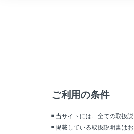
の状
こんなときは
安全
ブックマーク
シ
あとで読む
て
に
PDFで見る
場
車両
マルチメディア
お
画面表示設定
対象
走
個人情報の取扱いについて
ご利用の条件
ザ
サイト利用について
示
お問い合わせ
当サイトには、全ての取扱説
外
況
掲載している取扱説明書はお