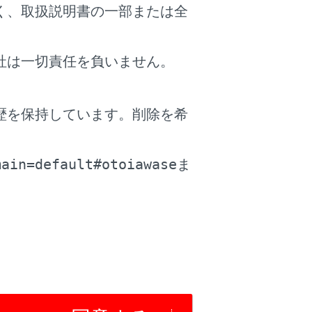
く、取扱説明書の一部または全
およぶか、最悪の場合死亡につながるお
社は一切責任を負いません。
歴を保持しています。削除を希
。
main=default#otoiawase
ま