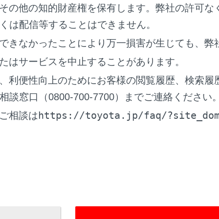
テムをOFFにする必要があるとき
その他の知的財産権を保有します。弊社の許可な
ときは、システムをOFFにしてください。
くは配信等することはできません。
テムが正常に作動せず、思わぬ事故につながり、重大な傷害に
できなかったことにより万一損害が生じても、弊
があります。
たはサービスを中止することがあります。
積載やパンクで車両が傾いているとき
、利便性向上のためにお客様の閲覧履歴、検索履
度な高速走行をしているとき
窓口（0800-700-7700）までご連絡ください
ん引時
https://toyota.jp/faq/?site_do
ご相談は
ラック／船舶／列車などに積載するとき
両をリフトで上げ、タイヤを空転させるとき
検でシャシーダイナモやフリーローラーなどを使用するとき
フロード走行やスポーツ走行をするとき