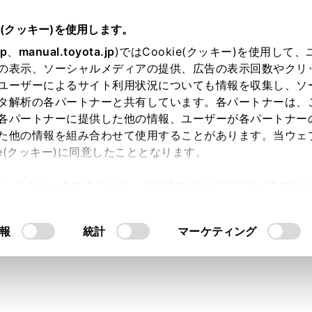
e(クッキー)を使用します。
装置について
jp
、
manual.toyota.jp
)ではCookie(クッキー)を使用して
の表示、ソーシャルメディアの提供、広告の表示回数やクリ
 Safety Sense
ユーザーによるサイト利用状況についても情報を収集し、ソ
タ解析の各パートナーと共有しています。各パートナーは、
各パートナーに提供した他の情報、ユーザーが各パートナー
た他の情報を組み合わせて使用することがあります。当ウェ
ie(クッキー)に同意したこととなります。
 Safety Senseは、運転支援装置によって運転者を補助し、
許可」をクリックすることで、お客様のデバイスにすべてのCook
意したことになります。Cookie(クッキー)のオプトアウト
るにあたっては、当社の「
Cookie（クッキー）情報の取り
報
統計
マーケティング
ota Safety Senseについて
ota Safety Senseは運転者の安全運転を前提としたシス
とを目的としています。
ステムは認識性能・制御性能に限界があります。システムを過