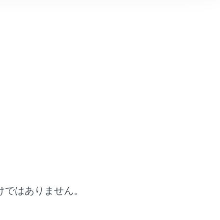
囲の状況を把握し、安全運転を心がけ
、支援には限界があります。システム
がり、重大な傷害におよぶか、最悪の
ながるおそれがあります。
たときには、警告メッセージ・警告ブ
示されたときは、表示された画面の指
けではありません。
にくい場合があります。また、路面状