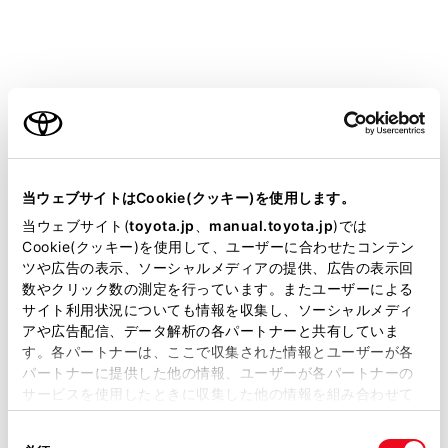
トランクが半ドア状態になったとき、イージーク
ローザーが働き完全に自動で閉まります。また、
作動し始めるまでに数秒かかります。指などをト
ご利用の条件
ランクのあいだに挟まないように注意してくださ
い。骨折など重大な傷害を受けるおそれがあり危
険です。
当サイトには、全ての取扱説明書及び補足資料、正誤表等
が掲載されているわけではありません。
当ウェブサイトはCookie(クッキー)を使用します。
掲載している取扱説明書はお客様の年式に合致しない場合
当ウェブサイト(
toyota.jp
、
manual.toyota.jp
)では
があります。
Cookie(クッキー)を使用して、ユーザーに合わせたコンテン
ツや広告の表示、ソーシャルメディアの提供、広告の表示回
取扱説明書は、弊社が著作権その他の知的財産権を保有し
数やクリック数の測定を行っています。またユーザーによる
ます。弊社の許可なく、取扱説明書の一部または全部を、
サイト利用状況についても情報を収集し、ソーシャルメディ
複製、複写、改変もしくは配信等することはできません。
アや広告配信、データ解析の各パートナーと共有していま
す。各パートナーは、ここで収集された情報とユーザーが各
当サイトの利用、または利用できなかったことにより万一
パートナーに提供した他の情報、ユーザーが各パートナーの
損害が生じても、弊社は一切責任を負いません。
サービスを使用したときに収集した他の情報を組み合わせて
掲載内容は予告なく変更、またはサービスを中止すること
使用することがあります。当ウェブサイトの使用を続行する
があります。
同
とCookie(クッキー)に同意したこととなります。
パワートランクリッドについて（パワートラ