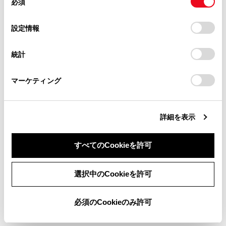
必須
意
当サイト（取扱説明書）では、利便性向上のためにお客様
ンクリッド装着車）
の
「すべてのCookieを許可」をクリックすることで、お客様の
の閲覧履歴、検索履歴を保持しています。削除を希望され
選
デバイスにすべてのCookie(クッキー)が保存されることに同
設定情報
る方は、当社のお客様相談窓口（0800-700-7700）までご
パワートランクリッドの操作時は、次のことを必
択
意したことになります。Cookie(クッキー)のオプトアウト、
連絡ください。
ずお守りください。
設定の変更、同意を撤回したりするにあたっては、当社の
統計
お守りいただかないと、重大な傷害につながるお
「
Cookie（クッキー）情報の取り扱いについて
お車に関するお問い合わせ・ご相談は
」をご覧くだ
さい。
https://toyota.jp/faq/?
それがあり危険です。
マーケティング
site_domain=default#otoiawase
までお願いします。
周囲の安全を確かめ、障害物がないか、身のま
わりの品が挟み込まれる危険がないか確認して
ください。
詳細を表示
人がいるときは、作動させる前に安全を確認
すべてのCookieを許可
し、動かすことを知らせる「声かけ」をしてく
ださい。
同意しない
同意する
選択中のCookieを許可
トランクリッドが自動で開いている途中でパワ
ートランクリッドスイッチを押すと、作動が停
必須のCookieのみ許可
止します。坂道などの傾斜地では、停止させた
とき急に開いたり閉じたりするおそれがあるた