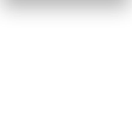
め、十分注意してください。
傾斜した場所では、自動で開いたあとにトラン
クリッドが突然閉じる場合があります。トラン
クは必ず全開で静止していることを確認して使
用してください。
次のような場合、システムが異常と判断し自動
作動が停止することがあります。手動作動に切
りかわり、急にトランクリッドが閉じるなどし
て思わぬ事故につながるおそれがあるため、十
分に注意してください。
自動作動中、障害物に干渉したとき
ハイブリッドシステム停止時でパワートラ
ンクリッドが自動作動しているときに、パ
ワースイッチをONにしたりハイブリッドシ
ステムを始動したりして、補機バッテリー