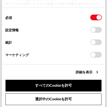
サービスを使用したときに収集した他の情報を組み合わせて
掲載内容は予告なく変更、またはサービスを中止すること
使用することがあります。当ウェブサイトの使用を続行する
があります。
同
とCookie(クッキー)に同意したこととなります。
必須
意
合わせて見られているページ
当サイト（取扱説明書）では、利便性向上のためにお客様
の
「すべてのCookieを許可」をクリックすることで、お客様の
の閲覧履歴、検索履歴を保持しています。削除を希望され
選
デバイスにすべてのCookie(クッキー)が保存されることに同
設定情報
けん引について
る方は、当社のお客様相談窓口（0800-700-7700）までご
択
意したことになります。Cookie(クッキー)のオプトアウト、
連絡ください。
設定の変更、同意を撤回したりするにあたっては、当社の
警告メッセージが表示されたときは
統計
「
Cookie（クッキー）情報の取り扱いについて
お車に関するお問い合わせ・ご相談は
」をご覧くだ
パンクしたときは（応急用タイヤ装着車）
さい。
https://toyota.jp/faq/?
マーケティング
site_domain=default#otoiawase
までお願いします。
このページは役に立ちましたか？
詳細を表示
すべてのCookieを許可
はい
いいえ
同意しない
同意する
選択中のCookieを許可