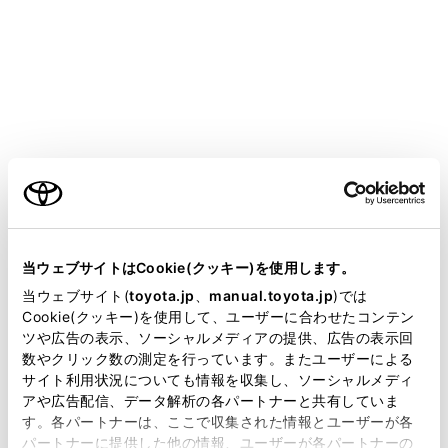
COROLLA TOURING HEV 2025.05～
取扱説明書
万一の場合には
緊急時の対処法
スタックしたときは
ご利用の条件
当サイトには、全ての取扱説明書及び補足資料、正誤表等
ぬかるみや砂地・雪道などでタイヤが空転したり埋まり
が掲載されているわけではありません。
当ウェブサイトはCookie(クッキー)を使用します。
込んで動けなくなったときは次の方法を試みてくださ
掲載している取扱説明書はお客様の年式に合致しない場合
い。
当ウェブサイト(
toyota.jp
、
manual.toyota.jp
)では
があります。
Cookie(クッキー)を使用して、ユーザーに合わせたコンテン
ツや広告の表示、ソーシャルメディアの提供、広告の表示回
取扱説明書は、弊社が著作権その他の知的財産権を保有し
数やクリック数の測定を行っています。またユーザーによる
脱出するには
ます。弊社の許可なく、取扱説明書の一部または全部を、
サイト利用状況についても情報を収集し、ソーシャルメディ
複製、複写、改変もしくは配信等することはできません。
アや広告配信、データ解析の各パートナーと共有していま
す。各パートナーは、ここで収集された情報とユーザーが各
当サイトの利用、または利用できなかったことにより万一
パートナーに提供した他の情報、ユーザーが各パートナーの
損害が生じても、弊社は一切責任を負いません。