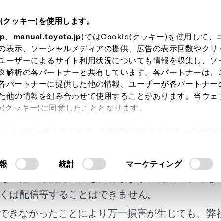
25.05～
取扱説明書
e(クッキー)を使用します。
T-Connect
T-Connect のサービス概要
jp
、
manual.toyota.jp
)ではCookie(クッキー)を使用して
の表示、ソーシャルメディアの提供、広告の表示回数やクリ
通信に関する留意事項
ユーザーによるサイト利用状況についても情報を収集し、ソ
タ解析の各パートナーと共有しています。各パートナーは、
各パートナーに提供した他の情報、ユーザーが各パートナー
た他の情報を組み合わせて使用することがあります。当ウェ
ie(クッキー)に同意したこととなります。
ect を利用するには、別途利用手続きをしていただく必要があり
許可」をクリックすることで、お客様のデバイスにすべてのCook
明書及び補足資料、正誤表等が掲載されているわ
意したことになります。Cookie(クッキー)のオプトアウト
るにあたっては、当社の「
Cookie（クッキー）情報の取り
利用するため注意すること
客様の年式に合致しない場合があります。
報
統計
マーケティング
その他の知的財産権を保有します。弊社の許可な
について
くは配信等することはできません。
できなかったことにより万一損害が生じても、弊
ール（DCM）について