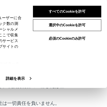
すべてのCookieを許可
、ユーザーに合
ック数の測
選択中のCookieを許可
ーシャルメ
ここで収集
必須のCookieのみ許可
のサービス
ブサイトの
ます。
ie(クッキ
けではありません。
、設定の変
扱いについ
詳細を表示
く、取扱説明書の一部または全
社は一切責任を負いません。