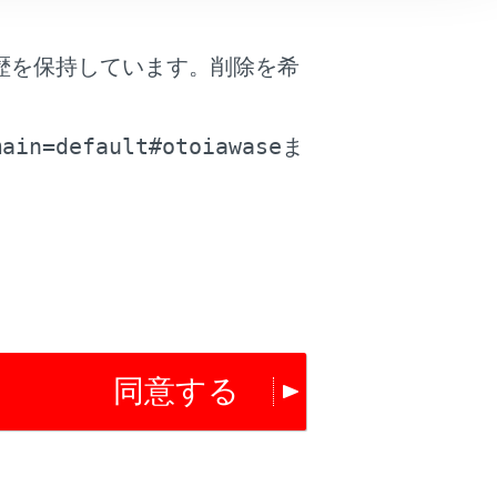
歴を保持しています。削除を希
。
main=default#otoiawase
ま
は役に立ちましたか？
はい
いいえ
同意する