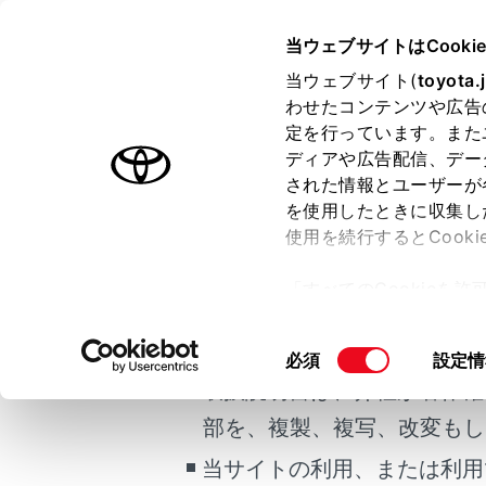
COROLLA TOURING HEV 20
当ウェブサイトはCooki
マルチメディア
当ウェブサイト(
toyota.
ホーム
わせたコンテンツや広告
データ
定を行っています。また
はじめに
ディアや広告配信、デー
された情報とユーザーが
安全・安心のために
メニュー
を使用したときに収集し
ご利用の条件
走行に関する情報表示
使用を続行するとCook
運転する前に
T-Conn
「すべてのCookieを
運転
当サイトには、全ての取扱説
ー)が保存されることに同
室内装備・機能
更、同意を撤回したりす
安全にご
掲載している取扱説明書はお
同
必須
設定情
マルチメディア
て
」をご覧ください。
意
取扱説明書は、弊社が著作権
お手入れのしかた
通信機器
の
部を、複製、複写、改変もし
万一の場合には
選
択
当サイトの利用、または利用
車両情報
通信モジュ