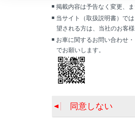
こんなときは
掲載内容は予告なく変更、ま
データ通
当サイト（取扱説明書）では
ブックマーク
望される方は、当社のお客様相談
あとで読む
お車に関するお問い合わせ・
PDFで見る
でお願いします。
車両
マルチメディア
合わせて見ら
T-Connect 
画面表示設定
ヘルプネット
個人情報の取扱いについて
緊急通報をす
サイト利用について
同意しない
お問い合わせ