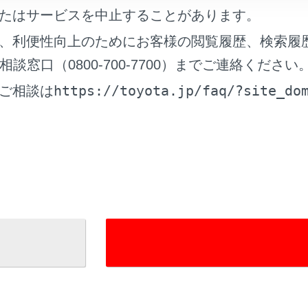
たはサービスを中止することがあります。
信時の留意事項
、利便性向上のためにお客様の閲覧履歴、検索履
窓口（0800-700-7700）までご連絡ください
https://toyota.jp/faq/?site_do
ご相談は
れているページ
このページ
を利用する
について
る