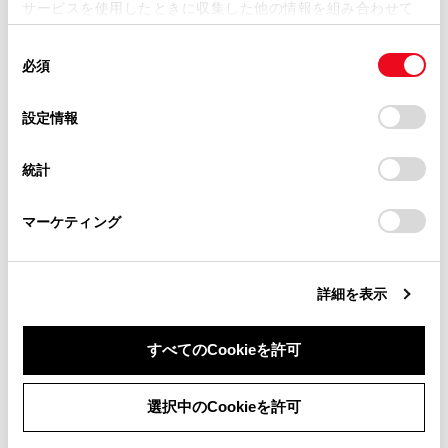
サービスを使用したときに収集した他の情報を組み合わせて
ください。12Vバッテリーがあがるおそれがあ
掲載内容は予告なく変更、またはサービスを中止すること
使用することがあります。当ウェブサイトの使用を続行する
ります。
があります。
同
とCookie(クッキー)に同意したこととなります。
必須
意
当サイト（取扱説明書）では、利便性向上のためにお客様
安全運転に支障がないように適度な音量でお聞
の
「すべてのCookieを許可」をクリックすることで、お客様の
の閲覧履歴、検索履歴を保持しています。削除を希望され
きください。
選
デバイスにすべてのCookie(クッキー)が保存されることに同
設定情報
る方は、当社のお客様相談窓口（0800-700-7700）までご
択
意したことになります。Cookie(クッキー)のオプトアウト、
連絡ください。
設定の変更、同意を撤回したりするにあたっては、当社の
統計
「
Cookie（クッキー）情報の取り扱いについて
お車に関するお問い合わせ・ご相談は
」をご覧くだ
オーディオコントロールスイッチで操作する
さい。
https://toyota.jp/faq/?
（10.5インチディスプレイ）
マーケティング
site_domain=default#otoiawase
までお願いします。
POWER/VOLUMEノブで操作する（8インチデ
ィスプレイ）
詳細を表示
ステアリングスイッチで操作する
すべてのCookieを許可
同意しない
同意する
選択中のCookieを許可