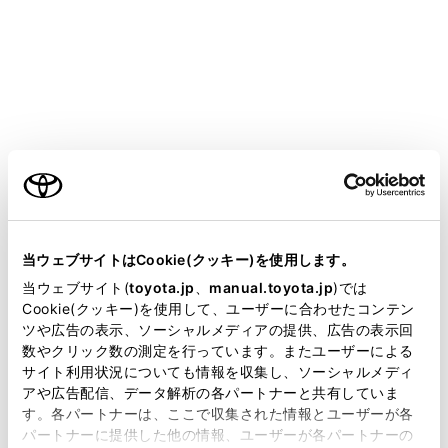
ACCカスタマイズが“OFF”のとき
パワースイッチがOFFの状態でも、節電機能が
働くまでの一定時間はマルチメディアシステム
が使用できます。マルチメディアシステムの電
源をOFFにしたいときは次のいずれかの操作を
ご利用の条件
行ってください。
[
]スイッチ（10.5インチディスプレイ）
当サイトには、全ての取扱説明書及び補足資料、正誤表等
または、POWER/VOLUMEノブ（8インチデ
が掲載されているわけではありません。
当ウェブサイトはCookie(クッキー)を使用します。
ィスプレイ）を押す
掲載している取扱説明書はお客様の年式に合致しない場合
当ウェブサイト(
toyota.jp
、
manual.toyota.jp
)では
運転席のドアを開ける
があります。
Cookie(クッキー)を使用して、ユーザーに合わせたコンテン
ツや広告の表示、ソーシャルメディアの提供、広告の表示回
取扱説明書は、弊社が著作権その他の知的財産権を保有し
数やクリック数の測定を行っています。またユーザーによる
ます。弊社の許可なく、取扱説明書の一部または全部を、
サイト利用状況についても情報を収集し、ソーシャルメディ
注意
複製、複写、改変もしくは配信等することはできません。
アや広告配信、データ解析の各パートナーと共有していま
ハイブリッドシステムが作動していない状態
す。各パートナーは、ここで収集された情報とユーザーが各
当サイトの利用、または利用できなかったことにより万一
パートナーに提供した他の情報、ユーザーが各パートナーの
で、オーディオシステムを長時間使用しないで
損害が生じても、弊社は一切責任を負いません。