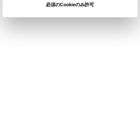
必須のCookieのみ許可
合わせて見られているページ
マルチメディア画面の概要
画面の基本操作
HDMI機器を接続する
このページは役に立ちましたか？
はい
いいえ