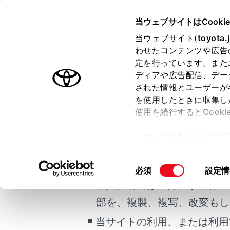
COROLLA TOURING HEV 20
当ウェブサイトはCooki
マルチメディア
当ウェブサイト(
toyota.
ホーム
わせたコンテンツや広告
ハンズ
定を行っています。また
はじめに
ディアや広告配信、デー
された情報とユーザーが
安全・安心のために
メニュー
を使用したときに収集し
ご利用の条件
走行に関する情報表示
使用を続行するとCook
運転する前に
次の症状で
「すべてのCookieを
運転
当サイトには、全ての取扱説
ー)が保存されることに同
室内装備・機能
更、同意を撤回したりす
掲載している取扱説明書はお
同
必須
設定情
ハンズフ
マルチメディア
て
」をご覧ください。
意
取扱説明書は、弊社が著作権
お手入れのしかた
の
部を、複製、複写、改変もし
携帯電話
万一の場合には
選
択
当サイトの利用、または利用
車両情報