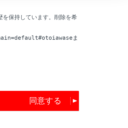
歴を保持しています。削除を希
。
main=default#otoiawase
ま
は役に立ちましたか？
同意する
はい
いいえ