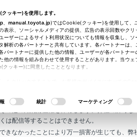
25.05～
取扱説明書
e(クッキー)を使用します。
ハンズフリー電話
ハンズフリー電話使用上の留意事項
jp
、
manual.toyota.jp
)ではCookie(クッキー)を使用して
の表示、ソーシャルメディアの提供、広告の表示回数やクリ
フリー電話が故障したとお考
ユーザーによるサイト利用状況についても情報を収集し、ソ
タ解析の各パートナーと共有しています。各パートナーは、
各パートナーに提供した他の情報、ユーザーが各パートナー
た他の情報を組み合わせて使用することがあります。当ウェ
ie(クッキー)に同意したこととなります。
気になったりお困りになったときは、考えられることと処置を
許可」をクリックすることで、お客様のデバイスにすべてのCook
明書及び補足資料、正誤表等が掲載されているわ
意したことになります。Cookie(クッキー)のオプトアウト
るにあたっては、当社の「
Cookie（クッキー）情報の取り
客様の年式に合致しない場合があります。
報
統計
マーケティング
リー電話を使う
その他の知的財産権を保有します。弊社の許可な
くは配信等することはできません。
の登録と接続
できなかったことにより万一損害が生じても、弊