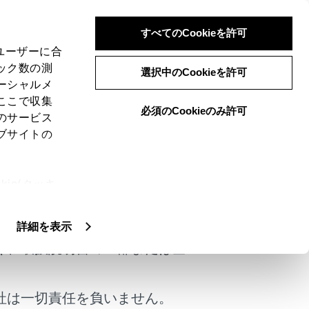
すべてのCookieを許可
、ユーザーに合
ック数の測
えになる前に
選択中のCookieを許可
ーシャルメ
ここで収集
必須のCookieのみ許可
のサービス
ブサイトの
参考に、もう一度確認してください。
ie(クッキ
けではありません。
、設定の変
扱いについ
詳細を表示
く、取扱説明書の一部または全
社は一切責任を負いません。