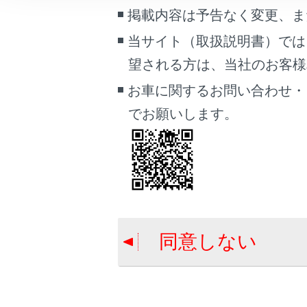
着信と発
こんなときは
掲載内容は予告なく変更、ま
当サイト（取扱説明書）では
ブックマーク
連絡先
望される方は、当社のお客様相談
あとで読む
お車に関するお問い合わせ・
その他の
PDFで見る
でお願いします。
車両
マルチメディア
画面表示設定
合わせて見ら
個人情報の取扱いについて
サイト利用について
ステアリング
同意しない
お問い合わせ
電話に出る
ハンズフリー