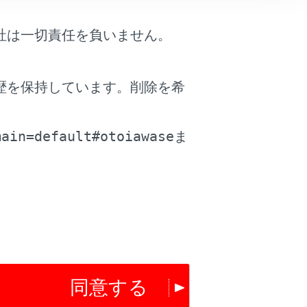
社は一切責任を負いません。
歴を保持しています。削除を希
。
main=default#otoiawase
ま
をタッチすることで希望のルートに変
同意する