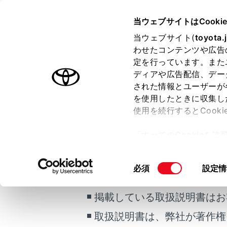
COROLLA TOURING HEV 20
当ウェブサイトはCooki
マルチメディア
当ウェブサイト(
toyota.
ホーム
わせたコンテンツや広告
他の経
定を行っています。また
はじめに
ディアや広告配信、デー
された情報とユーザーが
安全・安心のために
を使用したときに収集し
走行に関する情報表示
使用を続行するとCook
運転する前に
条件の異な
「すべてのCookieを
運転
ご利用の条件
ー)が保存されることに同
室内装備・機能
全ルー
更、同意を撤回したりす
同
必須
設定情
マルチメディア
て
」をご覧ください。
希望の
当サイトには、全ての取扱説
意
お手入れのしかた
の
掲載している取扱説明書はお
万一の場合には
選
取扱説明書は、弊社が著作権
択
車両情報